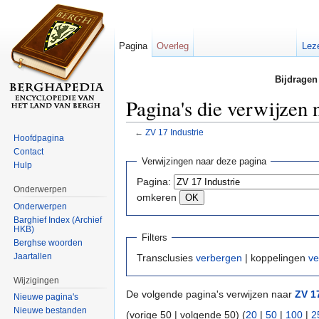
Pagina
Overleg
Lez
Bijdragen
Pagina's die verwijzen 
←
ZV 17 Industrie
Hoofdpagina
Ga naar:
navigatie
,
zoeken
Contact
Verwijzingen naar deze pagina
Hulp
Pagina:
Onderwerpen
omkeren
Onderwerpen
Barghief Index (Archief
HKB)
Filters
Berghse woorden
Jaartallen
Transclusies
verbergen
| koppelingen
ve
Wijzigingen
De volgende pagina's verwijzen naar
ZV 1
Nieuwe pagina's
Nieuwe bestanden
(vorige 50 | volgende 50) (
20
|
50
|
100
|
2