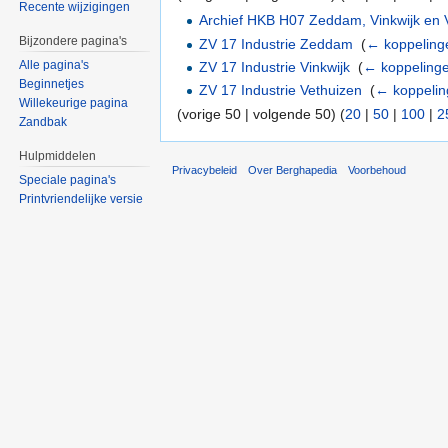
Recente wijzigingen
Archief HKB H07 Zeddam, Vinkwijk en 
Bijzondere pagina's
ZV 17 Industrie Zeddam
‎
(
← koppeling
Alle pagina's
ZV 17 Industrie Vinkwijk
‎
(
← koppeling
Beginnetjes
ZV 17 Industrie Vethuizen
‎
(
← koppeli
Willekeurige pagina
(vorige 50 | volgende 50) (
20
|
50
|
100
|
2
Zandbak
Hulpmiddelen
Privacybeleid
Over Berghapedia
Voorbehoud
Speciale pagina's
Printvriendelijke versie