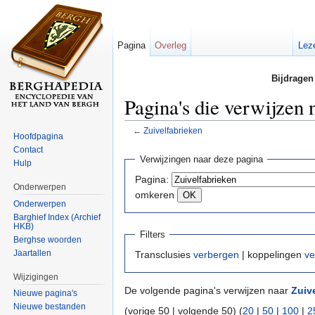
Pagina
Overleg
Lez
Bijdragen
Pagina's die verwijzen 
←
Zuivelfabrieken
Hoofdpagina
Ga naar:
navigatie
,
zoeken
Contact
Verwijzingen naar deze pagina
Hulp
Pagina:
Onderwerpen
omkeren
Onderwerpen
Barghief Index (Archief
HKB)
Filters
Berghse woorden
Jaartallen
Transclusies
verbergen
| koppelingen
ve
Wijzigingen
De volgende pagina's verwijzen naar
Zuiv
Nieuwe pagina's
Nieuwe bestanden
(vorige 50 | volgende 50) (
20
|
50
|
100
|
2