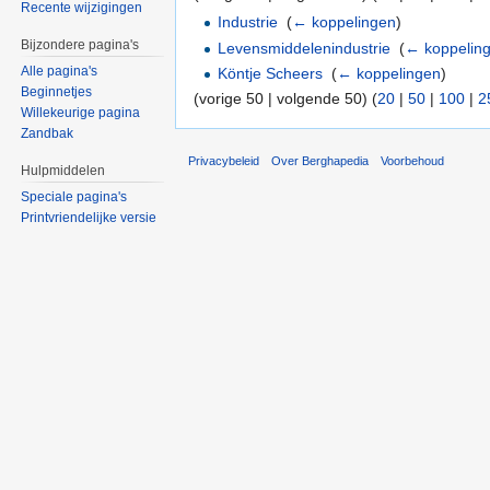
Recente wijzigingen
Industrie
‎
(
← koppelingen
)
Bijzondere pagina's
Levensmiddelenindustrie
‎
(
← koppelin
Alle pagina's
Köntje Scheers
‎
(
← koppelingen
)
Beginnetjes
(vorige 50 | volgende 50) (
20
|
50
|
100
|
2
Willekeurige pagina
Zandbak
Privacybeleid
Over Berghapedia
Voorbehoud
Hulpmiddelen
Speciale pagina's
Printvriendelijke versie