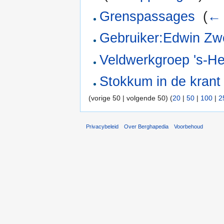
Grenspassages
‎
(
← 
Gebruiker:Edwin Zw
Veldwerkgroep 's-He
Stokkum in de kran
(vorige 50 | volgende 50) (
20
|
50
|
100
|
2
Privacybeleid
Over Berghapedia
Voorbehoud