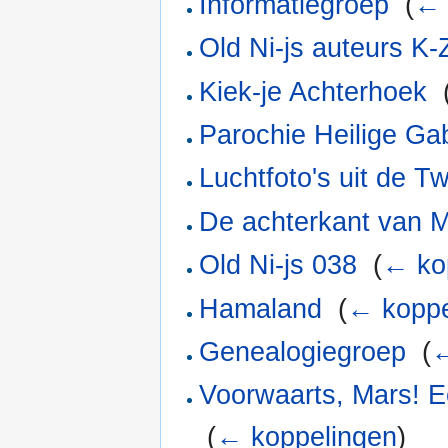
Informatiegroep
‎
(
← 
Old Ni-js auteurs K-
Kiek-je Achterhoek
‎
Parochie Heilige Gab
Luchtfoto's uit de 
De achterkant van Mo
Old Ni-js 038
‎
(
← ko
Hamaland
‎
(
← koppe
Genealogiegroep
‎
(
←
Voorwaarts, Mars! E
‎
(
← koppelingen
)