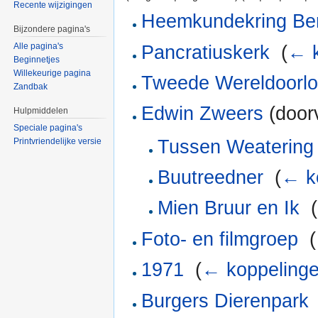
Recente wijzigingen
Heemkundekring Be
Bijzondere pagina's
Alle pagina's
Pancratiuskerk
‎
(
← k
Beginnetjes
Willekeurige pagina
Tweede Wereldoorl
Zandbak
Edwin Zweers
(doorv
Hulpmiddelen
Speciale pagina's
Tussen Weatering
Printvriendelijke versie
Buutreedner
‎
(
← k
Mien Bruur en Ik
‎
(
Foto- en filmgroep
‎
(
1971
‎
(
← koppeling
Burgers Dierenpark