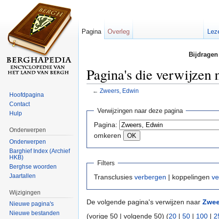
Pagina
Overleg
Lez
Bijdragen
Pagina's die verwijzen
←
Zweers, Edwin
Hoofdpagina
Ga naar:
navigatie
,
zoeken
Contact
Verwijzingen naar deze pagina
Hulp
Pagina:
Onderwerpen
omkeren
Onderwerpen
Barghief Index (Archief
HKB)
Filters
Berghse woorden
Jaartallen
Transclusies
verbergen
| koppelingen
ve
Wijzigingen
De volgende pagina's verwijzen naar
Zwee
Nieuwe pagina's
Nieuwe bestanden
(vorige 50 | volgende 50) (
20
|
50
|
100
|
2