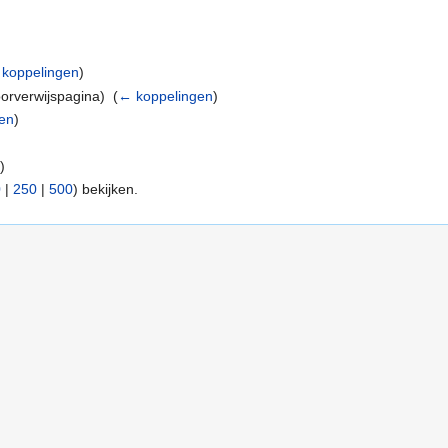
koppelingen
)
orverwijspagina) ‎
(
← koppelingen
)
en
)
n
)
0
|
250
|
500
) bekijken.