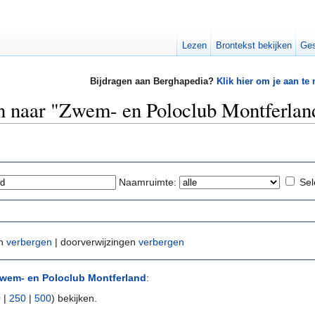
Lezen
Brontekst bekijken
Ges
Bijdragen aan Berghapedia?
Klik hier om je aan te
en naar "Zwem- en Poloclub Montferlan
Naamruimte:
Sel
en
verbergen
| doorverwijzingen
verbergen
wem- en Poloclub Montferland
:
0
|
250
|
500
) bekijken.