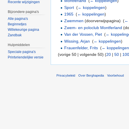
Montferland
‎
(
← koppelingen
)
Recente wijzigingen
Sport
‎
(
← koppelingen
)
Bijzondere pagina's
1965
‎
(
← koppelingen
)
Alle pagina's
Zwemmen
(doorverwijspagina) ‎
(
← 
Beginnetjes
Zwem- en poloclub Montferland
(do
Willekeurige pagina
Van der Vossen, Piet
‎
(
← koppeling
Zandbak
Wissing, Arjan
‎
(
← koppelingen
)
Hulpmiddelen
Frauenfelder, Frits
‎
(
← koppelinge
Speciale pagina's
(vorige 50 | volgende 50) (
20
|
50
|
10
Printvriendelijke versie
Privacybeleid
Over Berghapedia
Voorbehoud