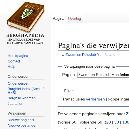
Pagina
Overleg
Pagina's die verwijz
←
Zwem- en Poloclub Montferland
Hoofdpagina
Ga naar:
navigatie
,
zoeken
Contact
Verwijzingen naar deze pagina
Hulp
Pagina:
Onderwerpen
Onderwerpen
Barghief Index (Archief
Filters
HKB)
Berghse woorden
Transclusies
verbergen
| koppeling
Jaartallen
Wijzigingen
De volgende pagina's verwijzen naar
Z
Nieuwe pagina's
(vorige 50 | volgende 50) (
20
|
50
|
10
Nieuwe bestanden