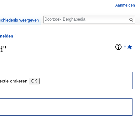
Aanmelden
Zoeken
chiedenis weergeven
 melden !
d"
Hulp
ectie omkeren