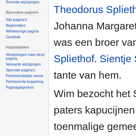
Recente wijzigingen
Theodorus Spliet
Bijzondere pagina's
Alle pagina's
Johanna Margareth
Beginnetjes
Willekeurige pagina
Zandbak
was een broer v
Hulpmiddelen
Verwijzingen naar deze
Spliethof
.
Sientje 
pagina
Verwante wijzigingen
Speciale pagina's
tante van hem.
Printvriendelijke versie
Permanente koppeling
Paginagegevens
Wim bezocht het S
paters kapucijnen
toenmalige gemee