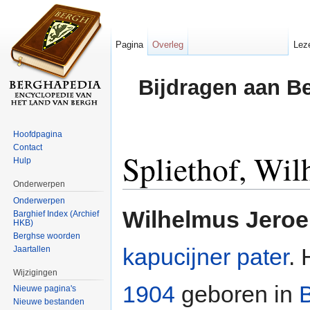
Pagina
Overleg
Lez
Bijdragen aan B
Hoofdpagina
Contact
Spliethof, Wil
Hulp
Onderwerpen
Ga naar:
navigatie
,
zoeken
Onderwerpen
Wilhelmus Jeroe
Barghief Index (Archief
HKB)
Berghse woorden
kapucijner pater
. 
Jaartallen
Wijzigingen
1904
geboren in
Nieuwe pagina's
Nieuwe bestanden