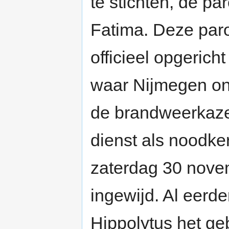
te stichten, de p
Fatima. Deze par
officieel opgeric
waar Nijmegen ond
de brandweerkaze
dienst als noodke
zaterdag 30 nov
ingewijd. Al eerde
Hippolytus het g