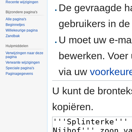
Recente wijzigingen
De gevraagde h
Bijzondere pagina's
Alle pagina's
gebruikers in d
Beginnetjes
Willekeurige pagina
Zandbak
U moet uw e-mai
Hulpmiddelen
bewerken. Voer 
Verwijzingen naar deze
pagina
Verwante wijzigingen
via uw
voorkeur
Speciale pagina's
Paginagegevens
U kunt de brontek
kopiëren.