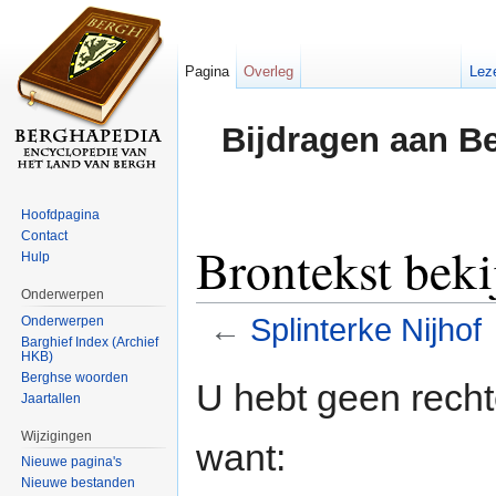
Pagina
Overleg
Lez
Bijdragen aan B
Hoofdpagina
Contact
Brontekst beki
Hulp
Onderwerpen
←
Splinterke Nijhof
Onderwerpen
Barghief Index (Archief
HKB)
Ga naar:
navigatie
,
zoeken
Berghse woorden
U hebt geen rech
Jaartallen
Wijzigingen
want:
Nieuwe pagina's
Nieuwe bestanden