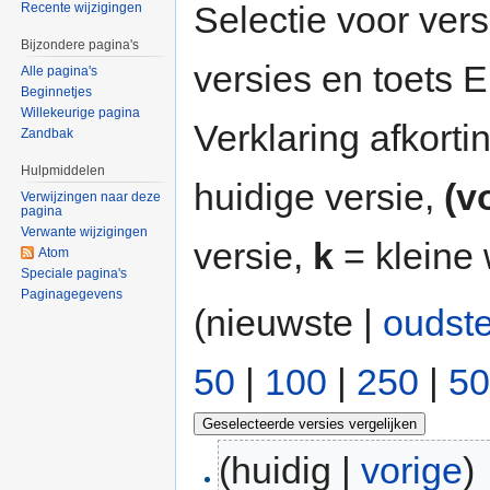
Selectie voor vers
Recente wijzigingen
Bijzondere pagina's
versies en toets
Alle pagina's
Beginnetjes
Willekeurige pagina
Verklaring afkort
Zandbak
Hulpmiddelen
huidige versie,
(v
Verwijzingen naar deze
pagina
Verwante wijzigingen
versie,
k
= kleine 
Atom
Speciale pagina's
Paginagegevens
(nieuwste |
oudst
50
|
100
|
250
|
50
(huidig |
vorige
)