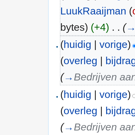
LuukRaaijman
(
bytes)
(+4)
‎
. .
(
(
huidig
|
vorige
)
(
overleg
|
bijdra
(
→
Bedrijven aan
(
huidig
|
vorige
)
(
overleg
|
bijdra
(
→
Bedrijven aan