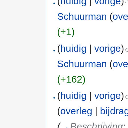
(
huidig
|
vorige
)
Schuurman
(
ove
(+1)
(
huidig
|
vorige
)
Schuurman
(
ove
(+162)
(
huidig
|
vorige
)
(
overleg
|
bijdra
(
→
Beschrijving