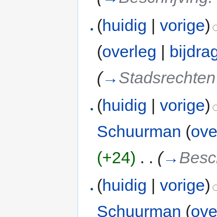
(
huidig
|
vorige
)
(
overleg
|
bijdra
(
→
Stadsrechten
(
huidig
|
vorige
)
Schuurman
(
ove
(+24)
‎
. .
(
→
Besch
(
huidig
|
vorige
)
Schuurman
(
ove