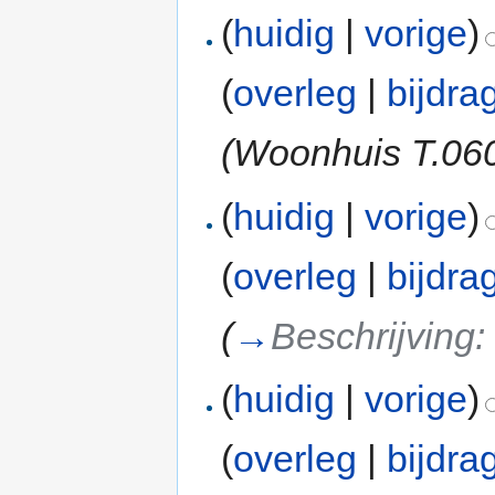
(
huidig
|
vorige
)
(
overleg
|
bijdra
(Woonhuis T.06
(
huidig
|
vorige
)
(
overleg
|
bijdra
(
→
Beschrijving
(
huidig
|
vorige
)
(
overleg
|
bijdra