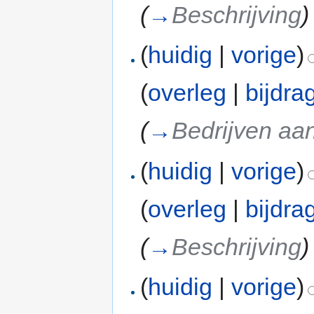
(
→
Beschrijving
)
(
huidig
|
vorige
)
(
overleg
|
bijdra
(
→
Bedrijven aan
(
huidig
|
vorige
)
(
overleg
|
bijdra
(
→
Beschrijving
)
(
huidig
|
vorige
)