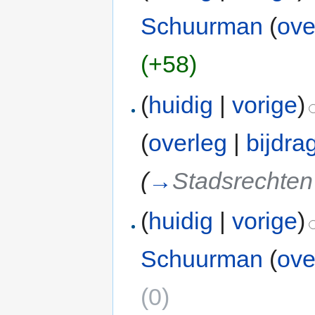
Schuurman
(
ove
(+58)
(
huidig
|
vorige
)
(
overleg
|
bijdra
(
→
Stadsrechten
(
huidig
|
vorige
)
Schuurman
(
ove
(0)