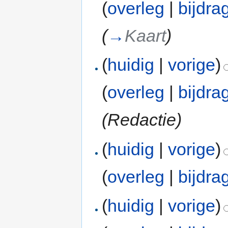
(
overleg
|
bijdra
(
→
Kaart
)
(
huidig
|
vorige
)
(
overleg
|
bijdra
(Redactie)
(
huidig
|
vorige
)
(
overleg
|
bijdra
(
huidig
|
vorige
)