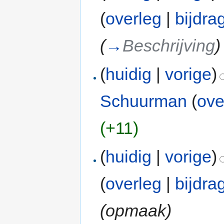
(
overleg
|
bijdra
(
→
Beschrijving
)
(
huidig
|
vorige
)
Schuurman
(
ove
(+11)
(
huidig
|
vorige
)
(
overleg
|
bijdra
(opmaak)