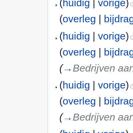
(
huidig
|
vorige
)
(
overleg
|
bijdra
(
huidig
|
vorige
)
(
overleg
|
bijdra
(
→
Bedrijven aan
(
huidig
|
vorige
)
(
overleg
|
bijdra
(
→
Bedrijven aan