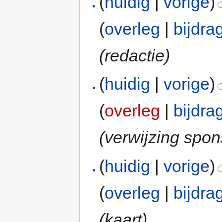
(
huidig
|
vorige
)
(
overleg
|
bijdra
(redactie)
(
huidig
|
vorige
)
(
overleg
|
bijdra
(verwijzing spon
(
huidig
|
vorige
)
(
overleg
|
bijdra
(kaart)