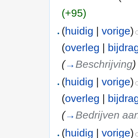
(+95)
(
huidig
|
vorige
)
(
overleg
|
bijdra
(
→
Beschrijving
)
(
huidig
|
vorige
)
(
overleg
|
bijdra
(
→
Bedrijven aan
(
huidig
|
vorige
)