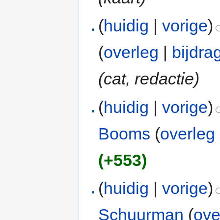
(
huidig
|
vorige
)
(
overleg
|
bijdra
(cat, redactie)
(
huidig
|
vorige
)
Booms
(
overleg
(+553)
(
huidig
|
vorige
)
Schuurman
(
ove