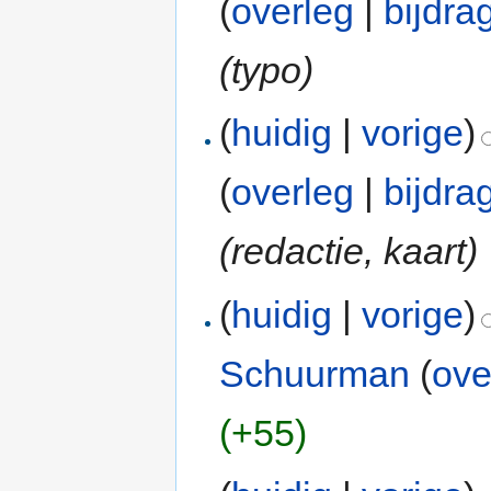
(
overleg
|
bijdra
(typo)
(
huidig
|
vorige
)
(
overleg
|
bijdra
(redactie, kaart)
(
huidig
|
vorige
)
Schuurman
(
ove
(+55)