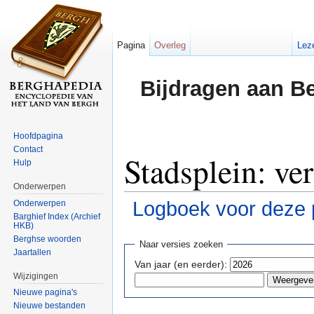
Pagina
Overleg
Lez
Bijdragen aan B
Hoofdpagina
Contact
Stadsplein: ve
Hulp
Onderwerpen
Logboek voor deze 
Onderwerpen
Barghief Index (Archief
HKB)
Ga naar:
navigatie
,
zoeken
Berghse woorden
Naar versies zoeken
Jaartallen
Van jaar (en eerder):
Wijzigingen
Nieuwe pagina's
Nieuwe bestanden