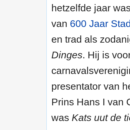
hetzelfde jaar was
van
600 Jaar Sta
en trad als zodan
Dinges
. Hij is vo
carnavalsverenig
presentator van h
Prins Hans I van 
was
Kats uut de t