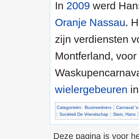
In
2009
werd Han
Oranje Nassau
. 
zijn verdiensten v
Montferland, voor z
Waskupencarnaval 
wielergebeuren
i
Categorieën
:
Buutreedners
Carnaval '
Sociëteit De Vriendschap
Stein, Hans
Deze pagina is voor he