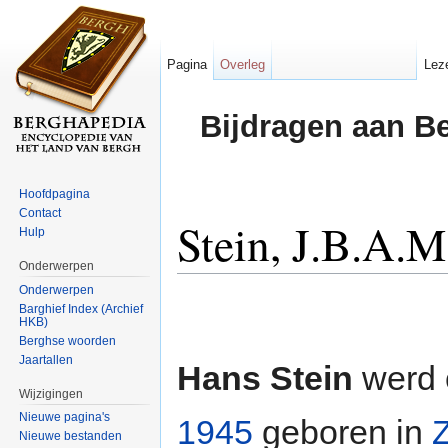
Pagina
Overleg
Lez
Bijdragen aan B
Hoofdpagina
Contact
Stein, J.B.A.M
Hulp
Onderwerpen
Ga naar:
navigatie
,
zoeken
Onderwerpen
Barghief Index (Archief
HKB)
Berghse woorden
Jaartallen
Hans Stein
werd 
Wijzigingen
Nieuwe pagina's
1945
geboren in
Nieuwe bestanden