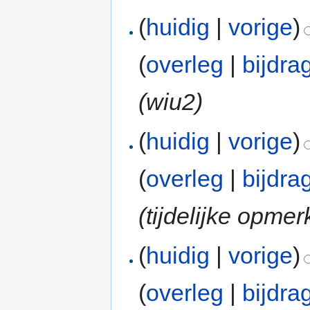
(
huidig
|
vorige
)
(
overleg
|
bijdra
(wiu2)
(
huidig
|
vorige
)
(
overleg
|
bijdra
(tijdelijke opmer
(
huidig
|
vorige
)
(
overleg
|
bijdra