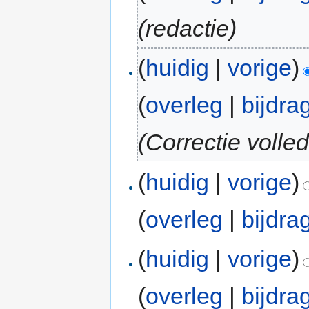
(redactie)
(
huidig
|
vorige
)
(
overleg
|
bijdra
(Correctie volle
(
huidig
|
vorige
)
(
overleg
|
bijdra
(
huidig
|
vorige
)
(
overleg
|
bijdra