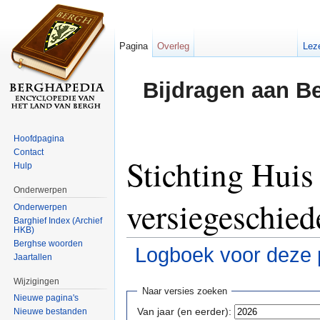
Pagina
Overleg
Lez
Bijdragen aan B
Hoofdpagina
Contact
Stichting Huis
Hulp
Onderwerpen
versiegeschied
Onderwerpen
Barghief Index (Archief
HKB)
Berghse woorden
Logboek voor deze 
Jaartallen
Ga naar:
navigatie
,
zoeken
Wijzigingen
Naar versies zoeken
Nieuwe pagina's
Van jaar (en eerder):
Nieuwe bestanden