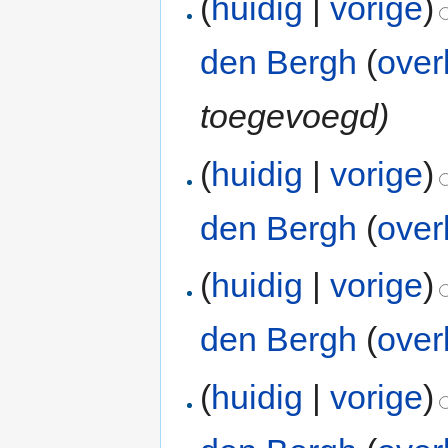
(
huidig
|
vorige
)
den Bergh
(
over
toegevoegd)
(
huidig
|
vorige
)
den Bergh
(
over
(
huidig
|
vorige
)
den Bergh
(
over
(
huidig
|
vorige
)