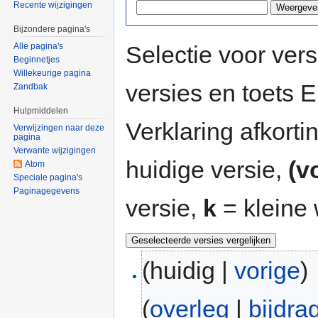
Recente wijzigingen
Bijzondere pagina's
Selectie voor vers
Alle pagina's
Beginnetjes
Willekeurige pagina
versies en toets
Zandbak
Hulpmiddelen
Verklaring afkort
Verwijzingen naar deze
pagina
Verwante wijzigingen
huidige versie,
(v
Atom
Speciale pagina's
Paginagegevens
versie,
k
= kleine 
(huidig |
vorige
)
(
overleg
|
bijdra