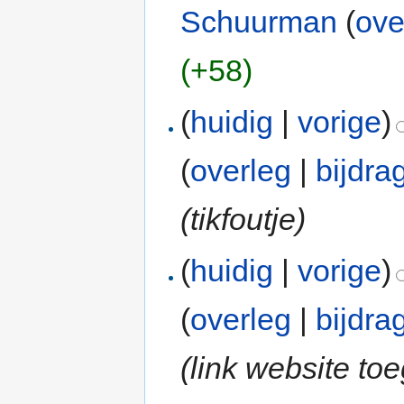
Schuurman
(
ove
(+58)
(
huidig
|
vorige
)
(
overleg
|
bijdra
(tikfoutje)
(
huidig
|
vorige
)
(
overleg
|
bijdra
(link website t