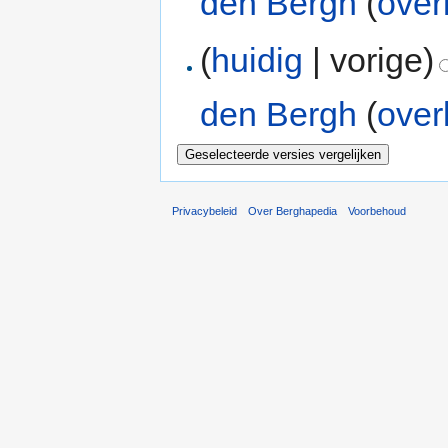
den Bergh
(
over
(
huidig
| vorige)
den Bergh
(
over
Privacybeleid
Over Berghapedia
Voorbehoud