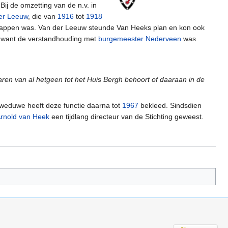
ij de omzetting van de n.v. in
der Leeuw
, die van
1916
tot
1918
happen was. Van der Leeuw steunde Van Heeks plan en kon ook
, want de verstandhouding met
burgemeester Nederveen
was
aren van al hetgeen tot het Huis Bergh behoort of daaraan in de
n weduwe heeft deze functie daarna tot
1967
bekleed. Sindsdien
rnold van Heek
een tijdlang directeur van de Stichting geweest.