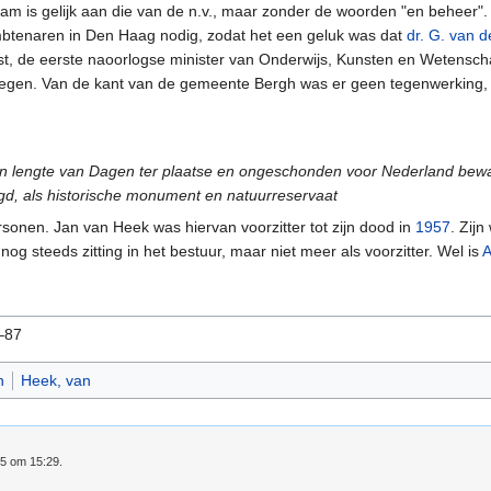
am is gelijk aan die van de n.v., maar zonder de woorden "en beheer". B
btenaren in Den Haag nodig, zodat het een geluk was dat
dr. G. van 
, de eerste naoorlogse minister van Onderwijs, Kunsten en Wetensc
wegen. Van de kant van de gemeente Bergh was er geen tegenwerking
ot in lengte van Dagen ter plaatse en ongeschonden voor Nederland bew
d, als historische monument en natuurreservaat
personen. Jan van Heek was hiervan voorzitter tot zijn dood in
1957
. Zij
g steeds zitting in het bestuur, maar niet meer als voorzitter. Wel is
A
2–87
n
Heek, van
25 om 15:29.