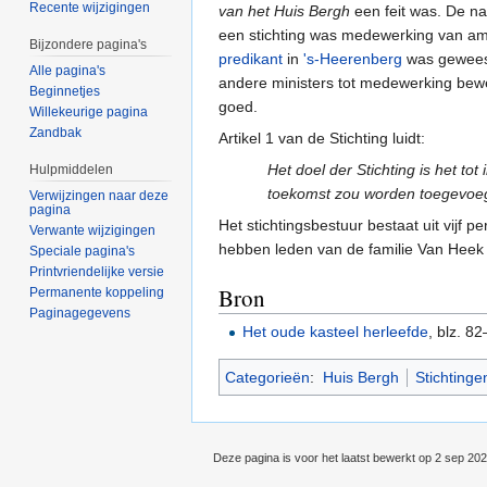
Recente wijzigingen
van het Huis Bergh
een feit was. De na
een stichting was medewerking van am
Bijzondere pagina's
predikant
in
's-Heerenberg
was geweest
Alle pagina's
andere ministers tot medewerking be
Beginnetjes
goed.
Willekeurige pagina
Zandbak
Artikel 1 van de Stichting luidt:
Het doel der Stichting is het t
Hulpmiddelen
toekomst zou worden toegevoeg
Verwijzingen naar deze
pagina
Het stichtingsbestuur bestaat uit vijf 
Verwante wijzigingen
hebben leden van de familie Van Heek no
Speciale pagina's
Printvriendelijke versie
Bron
Permanente koppeling
Paginagegevens
Het oude kasteel herleefde
, blz. 8
Categorieën
:
Huis Bergh
Stichtinge
Deze pagina is voor het laatst bewerkt op 2 sep 20