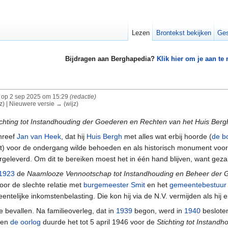
Lezen
Brontekst bekijken
Ges
Bijdragen aan Berghapedia?
Klik hier om je aan te
op 2 sep 2025 om 15:29
(redactie)
jz) | Nieuwere versie → (wijz)
ichting tot Instandhouding der Goederen en Rechten van het Huis Berg
chreef
Jan van Heek
, dat hij
Huis Bergh
met alles wat erbij hoorde (
de b
cht) voor de ondergang wilde behoeden en als historisch monument voo
eleverd. Om dit te bereiken moest het in één hand blijven, want gezame
1923
de
Naamlooze Vennootschap tot Instandhouding en Beheer der 
oor de slechte relatie met
burgemeester Smit
en het
gemeentebestuur
ntelijke inkomstenbelasting. Die kon hij via de N.V. vermijden als hij
e bevallen. Na familieoverleg, dat in
1939
begon, werd in
1940
besloten
 en
de oorlog
duurde het tot 5 april 1946 voor de
Stichting tot Instand