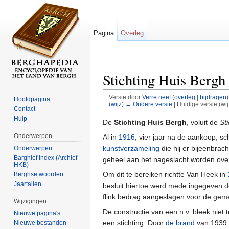
Pagina
Overleg
Stichting Huis Bergh
Versie door
Verre neef
(
overleg
|
bijdragen
)
Hoofdpagina
(
wijz
)
← Oudere versie
| Huidige versie (wi
Contact
Ga naar:
navigatie
,
zoeken
Hulp
De
Stichting Huis Bergh
, voluit de
St
Onderwerpen
Al in
1916
, vier jaar na de aankoop, s
kunstverzameling
die hij er bijeenbra
Onderwerpen
Barghief Index (Archief
geheel aan het nageslacht worden overg
HKB)
Om dit te bereiken richtte Van Heek in
Berghse woorden
Jaartallen
besluit hiertoe werd mede ingegeven d
flink bedrag aangeslagen voor de gemee
Wijzigingen
De constructie van een n.v. bleek niet t
Nieuwe pagina's
een stichting. Door
de brand
van 1939
Nieuwe bestanden