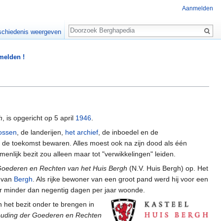
Aanmelden
Zoeken
chiedenis weergeven
 melden !
h
, is opgericht op 5 april
1946
.
ossen
, de landerijen,
het archief
, de inboedel en de
r de toekomst bewaren. Alles moest ook na zijn dood als één
nlijk bezit zou alleen maar tot "verwikkelingen" leiden.
Goederen en Rechten van het Huis Bergh
(N.V. Huis Bergh) op. Het
van
Bergh
. Als rijke bewoner van een groot pand werd hij voor een
 er minder dan negentig dagen per jaar woonde.
 het bezit onder te brengen in
houding der Goederen en Rechten