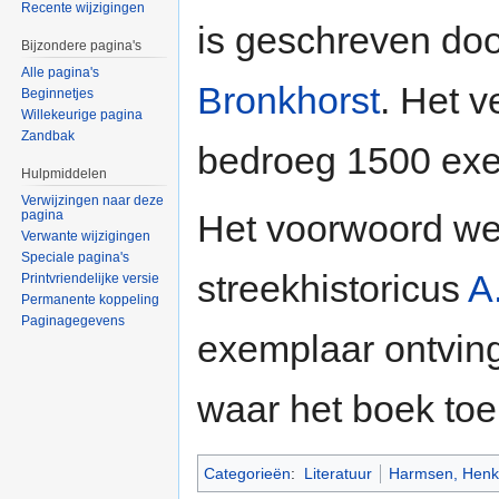
Recente wijzigingen
is geschreven do
Bijzondere pagina's
Alle pagina's
Bronkhorst
. Het 
Beginnetjes
Willekeurige pagina
Zandbak
bedroeg 1500 exe
Hulpmiddelen
Verwijzingen naar deze
pagina
Het voorwoord we
Verwante wijzigingen
Speciale pagina's
streekhistoricus
A
Printvriendelijke versie
Permanente koppeling
Paginagegevens
exemplaar ontving
waar het boek toe
Categorieën
:
Literatuur
Harmsen, Henk