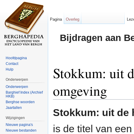
Pagina
Overleg
Lez
Bijdragen aan B
Hoofdpagina
Contact
Stokkum: uit d
Hulp
Onderwerpen
omgeving
Onderwerpen
Barghief Index (Archief
HKB)
Ga naar:
navigatie
,
zoeken
Berghse woorden
Jaartallen
Stokkum: uit de 
Wijzigingen
Nieuwe pagina's
is de titel van ee
Nieuwe bestanden