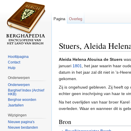
Pagina
Overleg
Stuers, Aleida Helen
Ga naar:
navigatie
,
zoeken
Hoofdpagina
Aleida Helena Alouisa de Stuers
was 
Contact
januari
1801
, het jaar waarin haar ou
Hulp
datum in het jaar zal dit niet in 's-He
Onderwerpen
gekomen.
Onderwerpen
Zij is ongehuwd gebleven. Zij heeft op
Barghief Index (Archief
echter geen inschrijving van haar te vi
HKB)
Berghse woorden
Na het overlijden van haar broer Karel
Jaartallen
overleden. Waar en wanneer dit is geb
Wijzigingen
Bron
Nieuwe pagina's
Nieuwe bestanden
Bevolkingsregister Bergh