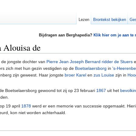
Lezen
Brontekst bekijken
Ges
Bijdragen aan Berghapedia?
Klik hier om je aan te
a Alouisa de
de jongste dochter van
Pierre Jean Joseph Bernard ridder de Stuers
e
ders zich met hun gezin vestigden op de
Boetselaersborg
in
's-Heerenbe
erenberg zijn geweest. Haar jongste
broer Karel
en
zus Louise
zijn in
Hoo
 de Boetselaersborg gewoond tot zij op 23 februari
1867
uit het
bevolkin
nden.
 op 19 april
1878
werd er een memorie van successie opgemaakt. Hierin w
eurd, kon niet worden achterhaald.