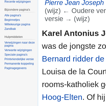
Pierre Jean Joseph 
Recente wijzigingen
(wijz) ← Oudere vers
Bijzondere pagina's
Alle pagina's
versie → (wijz)
Beginnetjes
Ga naar:
navigatie
,
zoeken
Willekeurige pagina
Zandbak
Karel Antonius 
Hulpmiddelen
Verwijzingen naar deze
was de jongste z
pagina
Verwante wijzigingen
Speciale pagina's
Bernard ridder de
Printvriendelijke versie
Permanente koppeling
Paginagegevens
Louisa de la Cour
rooms-katholiek 
Hoog-Elten
. Of hi