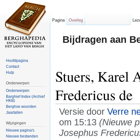
Pagina
Overleg
Lez
Bijdragen aan B
Hoofdpagina
Contact
Stuers, Karel 
Hulp
Onderwerpen
Fredericus de
Onderwerpen
Barghief Index (Archief
HKB)
Berghse woorden
Versie door
Verre n
Jaartallen
om 15:13
(Nieuwe p
Wijzigingen
Josephus Fredericus
Nieuwe pagina's
Nieuwe bestanden