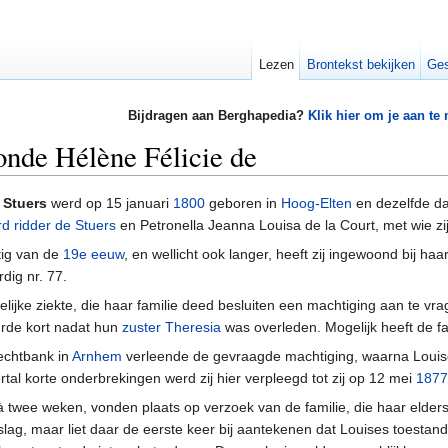
Lezen
Brontekst bekijken
Ges
Bijdragen aan Berghapedia?
Klik hier om je aan te
onde Hélène Félicie de
 Stuers
werd op 15 januari
1800
geboren in
Hoog-Elten
en dezelfde da
d ridder de Stuers
en Petronella Jeanna Louisa de la Court, met wie zij
tig van de
19e eeuw
, en wellicht ook langer, heeft zij ingewoond bij haa
dig nr. 77.
stelijke ziekte, die haar familie deed besluiten een machtiging aan te 
urde kort nadat hun
zuster Theresia
was overleden. Mogelijk heeft de fa
echtbank in
Arnhem
verleende de gevraagde machtiging, waarna Louis
al korte onderbrekingen werd zij hier verpleegd tot zij op 12 mei
1877
 twee weken, vonden plaats op verzoek van de familie, die haar elders
lag, maar liet daar de eerste keer bij aantekenen dat Louises toestand