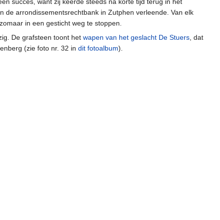
en succes, want zij keerde steeds na korte tijd terug in het
n de arrondissementsrechtbank in Zutphen verleende. Van elk
d zomaar in een gesticht weg te stoppen.
ig. De grafsteen toont het
wapen van het geslacht De Stuers
, dat
enberg (zie foto nr. 32 in
dit fotoalbum
).