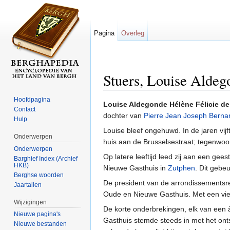
Pagina
Overleg
Stuers, Louise Aldeg
Ga naar:
navigatie
,
zoeken
Hoofdpagina
Louise Aldegonde Hélène Félicie de
Contact
dochter van
Pierre Jean Joseph Bernar
Hulp
Louise bleef ongehuwd. In de jaren vijf
Onderwerpen
huis aan de Brusselsestraat; tegenwoor
Onderwerpen
Op latere leeftijd leed zij aan een gee
Barghief Index (Archief
HKB)
Nieuwe Gasthuis in
Zutphen
. Dit gebe
Berghse woorden
De president van de arrondissementsr
Jaartallen
Oude en Nieuwe Gasthuis. Met een viert
Wijzigingen
De korte onderbrekingen, elk van een à
Nieuwe pagina's
Gasthuis stemde steeds in met het onts
Nieuwe bestanden