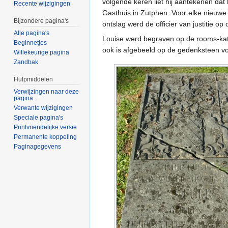
volgende keren liet hij aantekenen dat 
Recente wijzigingen
Gasthuis in Zutphen. Voor elke nieuw
Bijzondere pagina's
ontslag werd de officier van justitie o
Alle pagina's
Louise werd begraven op de rooms-kath
Beginnetjes
ook is afgebeeld op de gedenksteen v
Willekeurige pagina
Zandbak
Hulpmiddelen
Verwijzingen naar deze
pagina
Verwante wijzigingen
Speciale pagina's
Printvriendelijke versie
Permanente koppeling
Paginagegevens