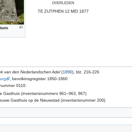
OVERLEDEN
TE ZUTPHEN 12 MEI 1877
laats
ek van den Nederlandschen Adel
(
1890
), blz. 216-226
urg
, bevolkinsgregister 1850-1860
efnummer 0110:
we Gasthuis (inventarisnummers 961–963, 967)
ieuwe Gasthuis op de Nieuwstad (inventarisnummer 200)