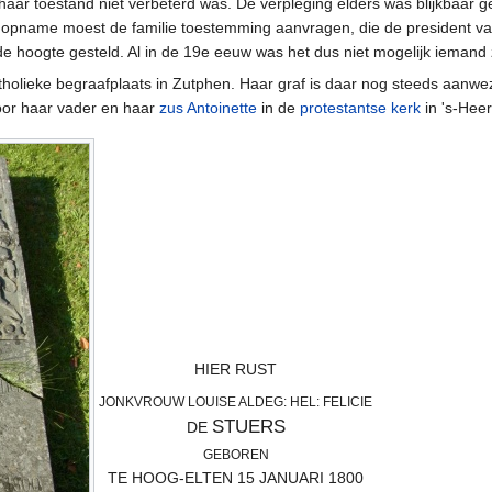
haar toestand niet verbeterd was. De verpleging elders was blijkbaar ge
e opname moest de familie toestemming aanvragen, die de president va
p de hoogte gesteld. Al in de 19e eeuw was het dus niet mogelijk ieman
olieke begraafplaats in Zutphen. Haar graf is daar nog steeds aanwez
oor haar vader en haar
zus Antoinette
in de
protestantse kerk
in 's-Heer
HIER RUST
JONKVROUW LOUISE ALDEG: HEL: FELICIE
STUERS
DE
GEBOREN
TE HOOG-ELTEN 15 JANUARI 1800