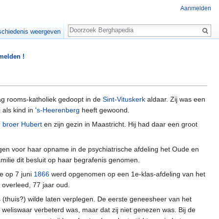
Aanmelden
Zoeken
chiedenis weergeven
 melden !
g rooms-katholiek gedoopt in de
Sint-Vituskerk
aldaar. Zij was een
 als kind in
's-Heerenberg
heeft gewoond.
r
broer Hubert
en zijn gezin in Maastricht. Hij had daar een groot
vragen voor haar opname in de psychiatrische afdeling het Oude en
milie dit besluit op haar begrafenis genomen.
e op 7 juni
1866
werd opgenomen op een 1e-klas-afdeling van het
overleed, 77 jaar oud.
 (thuis?) wilde laten verplegen. De eerste geneesheer van het
 weliswaar verbeterd was, maar dat zij niet genezen was. Bij de