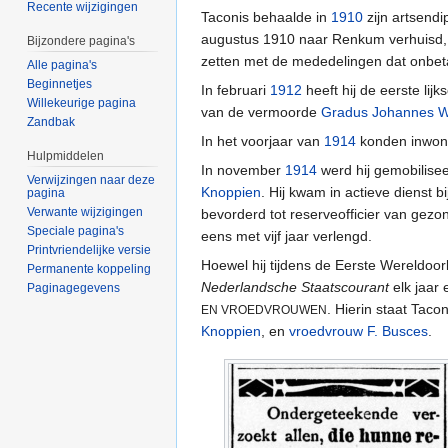
Recente wijzigingen
Taconis behaalde in
1910
zijn artsend
augustus 1910 naar Renkum verhuisd, te
Bijzondere pagina's
zetten met de mededelingen dat onbet
Alle pagina's
Beginnetjes
In februari
1912
heeft hij de eerste lij
Willekeurige pagina
van de vermoorde
Gradus Johannes 
Zandbak
In het voorjaar van
1914
konden inwon
Hulpmiddelen
In november
1914
werd hij gemobilisee
Verwijzingen naar deze
Knoppien
. Hij kwam in actieve dienst 
pagina
Verwante wijzigingen
bevorderd tot reserveofficier van gezon
Speciale pagina's
eens met vijf jaar verlengd.
Printvriendelijke versie
Hoewel hij tijdens de Eerste Wereldoorl
Permanente koppeling
Nederlandsche Staatscourant
elk jaar
Paginagegevens
. Hierin staat Tac
EN VROEDVROUWEN
Knoppien
, en
vroedvrouw
F. Busces
.