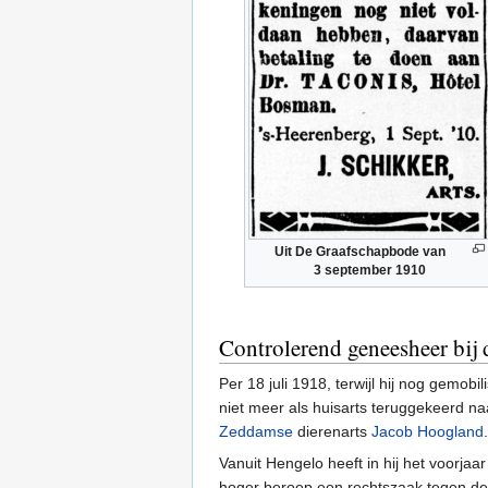
Uit De Graafschapbode van
3 september 1910
Controlerend geneesheer bij
Per 18 juli 1918, terwijl hij nog gemo
niet meer als huisarts teruggekeerd n
Zeddamse
dierenarts
Jacob Hoogland
.
Vanuit Hengelo heeft in hij het voorjaa
hoger beroep een rechtszaak tegen d