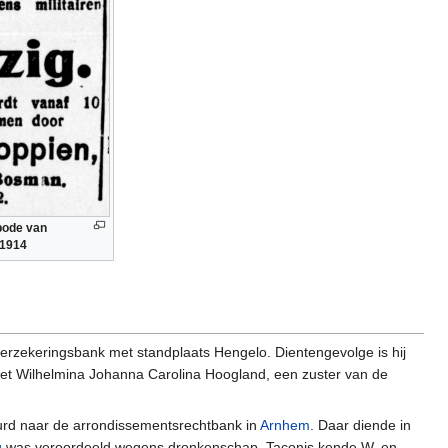
bode van
 1914
sverzekeringsbank met standplaats Hengelo. Dientengevolge is hij
met Wilhelmina Johanna Carolina Hoogland, een zuster van de
urd naar de arrondissementsrechtbank in
Arnhem
. Daar diende in
g
was veroordeeld wegens dronkenschap. Taconis kende W. en