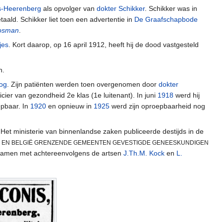
s-Heerenberg
als opvolger van
dokter Schikker
. Schikker was in
ald. Schikker liet toen een advertentie in
De Graafschapbode
Bosman
.
jes
. Kort daarop, op 16 april 1912, heeft hij de dood vastgesteld
n.
log
. Zijn patiënten werden toen overgenomen door
dokter
cier van gezondheid 2e klas (1e luitenant). In juni
1918
werd hij
epbaar. In
1920
en opnieuw in
1925
werd zijn oproepbaarheid nog
. Het ministerie van binnenlandse zaken publiceerde destijds in de
ND EN BELGIË GRENZENDE GEMEENTEN GEVESTIGDE GENEESKUNDIGEN
n samen met achtereenvolgens de artsen
J.Th.M. Kock
en
L.