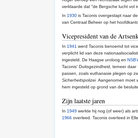
verklaarde dat "de Bergsche lucht vol 
In
1930
is Taconis overgestapt naar de
van Centraal Beheer op het hoofdkantoo
Vicepresident van de Artsen
In
1941
werd Taconis benoemd tot vic
verplicht lid van deze nationaalsocial
ingesteld. De Haagse uroloog en
NSB'
Taconis' Duitsgezindheid, temeer daar
passen, zoals euthanasie plegen op z
Sicherheitspolizei
. Aangenomen moet wo
hem ingesteld op grond van de besluit
Zijn laatste jaren
In
1949
werkte hij nog (of weer) als art
1966
overleed. Taconis overleed in El