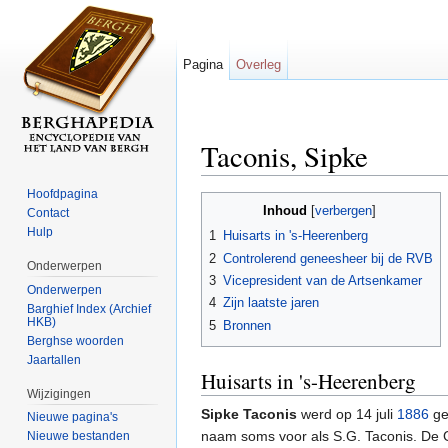
Pagina
Overleg
Taconis, Sipke
Ga naar:
navigatie
,
zoeken
Hoofdpagina
Inhoud
[
verbergen
]
Contact
Hulp
1
Huisarts in 's-Heerenberg
2
Controlerend geneesheer bij de RVB
Onderwerpen
3
Vicepresident van de Artsenkamer
Onderwerpen
4
Zijn laatste jaren
Barghief Index (Archief
HKB)
5
Bronnen
Berghse woorden
Jaartallen
Huisarts in 's-Heerenberg
Wijzigingen
Sipke Taconis
werd op 14 juli
1886
ge
Nieuwe pagina's
naam soms voor als S.G. Taconis. De 
Nieuwe bestanden