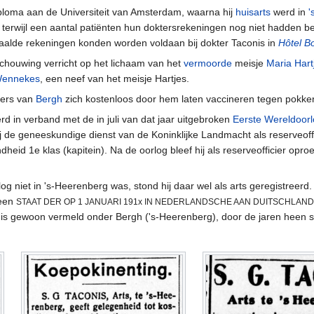
iploma aan de Universiteit van Amsterdam, waarna hij
huisarts
werd in
'
rwijl een aantal patiënten hun doktersrekeningen nog niet hadden beta
aalde rekeningen konden worden voldaan bij dokter Taconis in
Hôtel 
kschouwing verricht op het lichaam van het
vermoorde
meisje
Maria Hart
Wennekes
, een neef van het meisje Hartjes.
ers van
Bergh
zich kostenloos door hem laten vaccineren tegen pokke
rd in verband met de in juli van dat jaar uitgebroken
Eerste Wereldoor
bij de geneeskundige dienst van de Koninklijke Landmacht als reserveoffi
dheid 1e klas (kapitein). Na de oorlog bleef hij als reserveofficier opro
og niet in 's-Heerenberg was, stond hij daar wel als arts geregistreerd
 een
STAAT DER OP 1 JANUARI 191x IN NEDERLANDSCHE AAN DUITSCHLA
onis gewoon vermeld onder Bergh ('s-Heerenberg), door de jaren hee