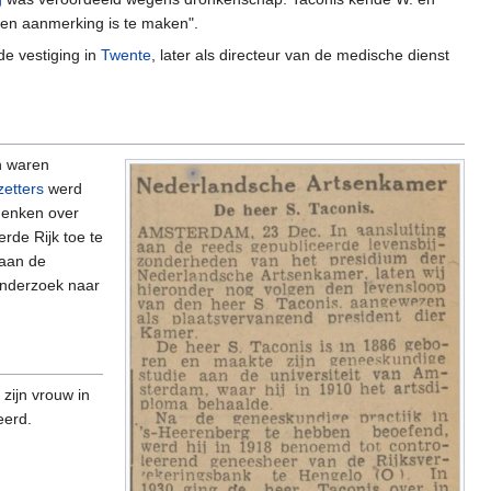
geen aanmerking is te maken".
de vestiging in
Twente
, later als directeur van de medische dienst
n waren
zetters
werd
denken over
rde Rijk toe te
 aan de
onderzoek naar
 zijn vrouw in
eerd.