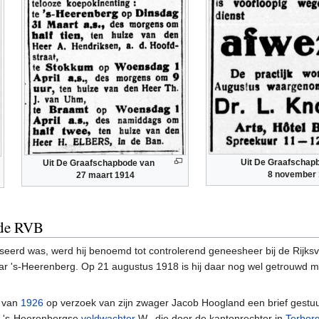
Uit De Graafschap
Uit De Graafschapbode van
8 november
27 maart 1914
 de RVB
biliseerd was, werd hij benoemd tot controlerend geneesheer bij de Rijk
aar 's-Heerenberg. Op 21 augustus 1918 is hij daar nog wel getrouwd 
r van
1926
op verzoek van zijn zwager Jacob Hoogland een brief gestu
e 's-Heerenbergse
veldwachter
W., die door de kantonrechter in
Terbor