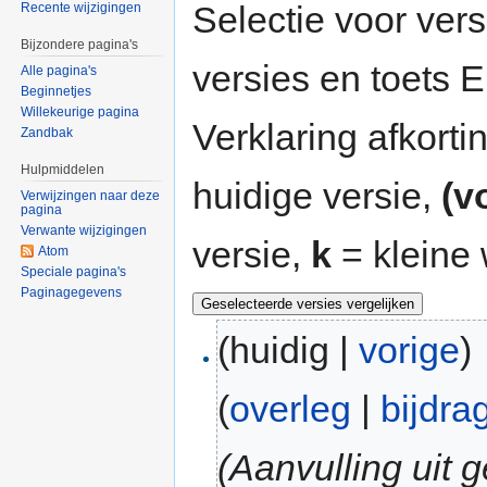
Selectie voor vers
Recente wijzigingen
Bijzondere pagina's
versies en toets
Alle pagina's
Beginnetjes
Willekeurige pagina
Verklaring afkort
Zandbak
Hulpmiddelen
huidige versie,
(v
Verwijzingen naar deze
pagina
Verwante wijzigingen
versie,
k
= kleine 
Atom
Speciale pagina's
Paginagegevens
(huidig |
vorige
)
(
overleg
|
bijdra
(Aanvulling uit