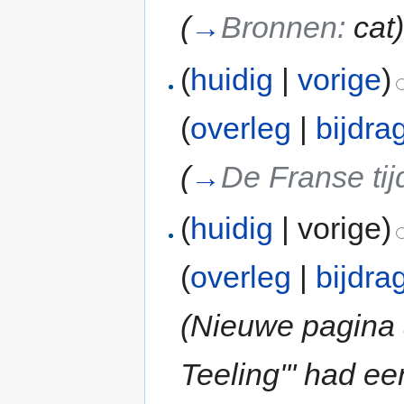
(
→
Bronnen:
cat
(
huidig
|
vorige
)
(
overleg
|
bijdra
(
→
De Franse tij
(
huidig
| vorige)
(
overleg
|
bijdra
(Nieuwe pagina 
Teeling''' had e