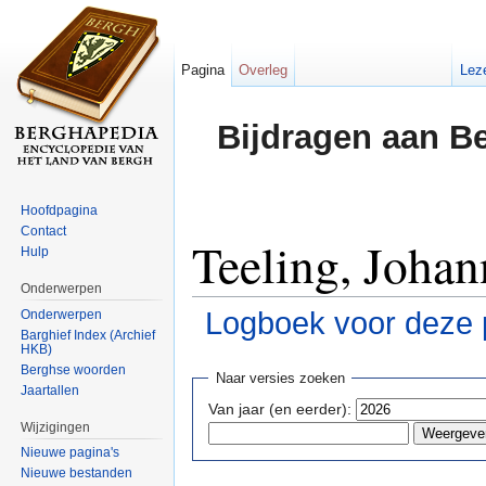
Pagina
Overleg
Lez
Bijdragen aan B
Hoofdpagina
Contact
Teeling, Johan
Hulp
Onderwerpen
Logboek voor deze 
Onderwerpen
Barghief Index (Archief
HKB)
Ga naar:
navigatie
,
zoeken
Berghse woorden
Naar versies zoeken
Jaartallen
Van jaar (en eerder):
Wijzigingen
Nieuwe pagina's
Nieuwe bestanden