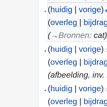
(
huidig
|
vorige
)
(
overleg
|
bijdra
(
→
Bronnen:
cat
(
huidig
|
vorige
)
(
overleg
|
bijdra
(afbeelding, inv. 
(
huidig
|
vorige
)
(
overleg
|
bijdra