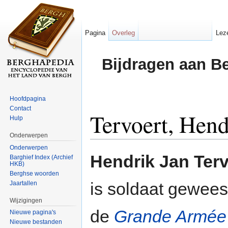
Pagina
Overleg
Lez
Bijdragen aan B
Hoofdpagina
Contact
Tervoert, Hend
Hulp
Onderwerpen
Ga naar:
navigatie
,
zoeken
Onderwerpen
Hendrik Jan Terv
Barghief Index (Archief
HKB)
Berghse woorden
is soldaat geweest
Jaartallen
Wijzigingen
de
Grande Armée
Nieuwe pagina's
Nieuwe bestanden