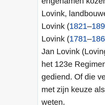
erfgenamen kozen
Lovink, landbouwe
Lovink (
1821
–
189
Lovink (
1781
–
186
Jan Lovink (Lovin
het 123e Regiment
gediend. Of die v
met zijn keuze al
weten.