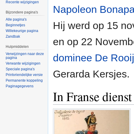
Recente wijzigingen
Napoleon Bonapa
Bijzondere pagina's
Alle pagina's
Hij werd op 15 n
Beginnetjes
Willekeurige pagina
Zandbak
en op 22 Novemb
Hulpmiddelen
Verwijzingen naar deze
dominee De Rooi
pagina
Verwante wijzigingen
Speciale pagina's
Gerarda Kersjes.
Printvriendelijke versie
Permanente koppeling
Paginagegevens
In Franse dienst