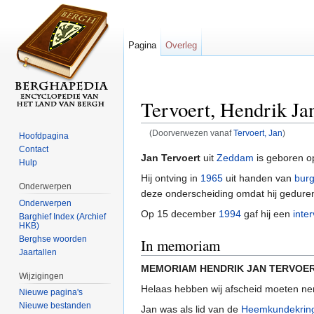
Pagina
Overleg
Tervoert, Hendrik Ja
(Doorverwezen vanaf
Tervoert, Jan
)
Hoofdpagina
Ga naar:
navigatie
,
zoeken
Contact
Jan Tervoert
uit
Zeddam
is geboren o
Hulp
Hij ontving in
1965
uit handen van
bur
Onderwerpen
deze onderscheiding omdat hij gedurend
Onderwerpen
Op 15 december
1994
gaf hij een
inte
Barghief Index (Archief
HKB)
Berghse woorden
In memoriam
Jaartallen
MEMORIAM HENDRIK JAN TERVOERT 1
Wijzigingen
Helaas hebben wij afscheid moeten ne
Nieuwe pagina's
Nieuwe bestanden
Jan was als lid van de
Heemkundekrin