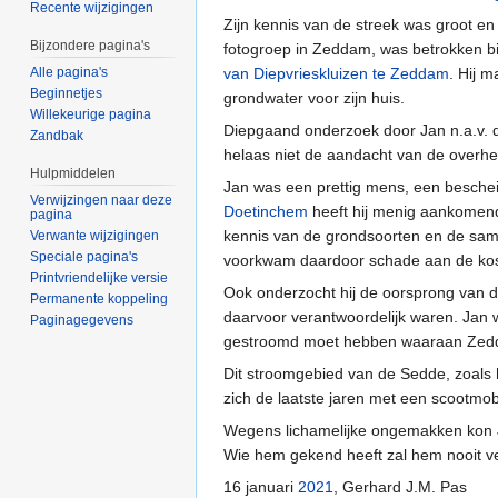
Recente wijzigingen
Zijn kennis van de streek was groot en 
Bijzondere pagina's
fotogroep in Zeddam, was betrokken bij
van Diepvrieskluizen te Zeddam
. Hij 
Alle pagina's
Beginnetjes
grondwater voor zijn huis.
Willekeurige pagina
Diepgaand onderzoek door Jan n.a.v. 
Zandbak
helaas niet de aandacht van de overheid
Hulpmiddelen
Jan was een prettig mens, een beschei
Verwijzingen naar deze
Doetinchem
heeft hij menig aankomend
pagina
kennis van de grondsoorten en de sam
Verwante wijzigingen
Speciale pagina's
voorkwam daardoor schade aan de kos
Printvriendelijke versie
Ook onderzocht hij de oorsprong van d
Permanente koppeling
daarvoor verantwoordelijk waren. Jan 
Paginagegevens
gestroomd moet hebben waaraan Zedd
Dit stroomgebied van de Sedde, zoals he
zich de laatste jaren met een scootm
Wegens lichamelijke ongemakken kon Jan
Wie hem gekend heeft zal hem nooit v
16 januari
2021
, Gerhard J.M. Pas