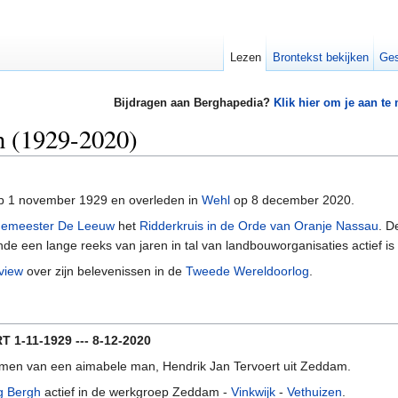
Lezen
Brontekst bekijken
Ges
Bijdragen aan Berghapedia?
Klik hier om je aan te
n (1929-2020)
p 1 november 1929 en overleden in
Wehl
op 8 december 2020.
gemeester De Leeuw
het
Ridderkruis in de Orde van Oranje Nassau
. D
e een lange reeks van jaren in tal van landbouworganisaties actief is
rview
over zijn belevenissen in de
Tweede Wereldoorlog
.
-11-1929 --- 8-12-2020
men van een aimabele man, Hendrik Jan Tervoert uit Zeddam.
g Bergh
actief in de werkgroep Zeddam -
Vinkwijk
-
Vethuizen
.