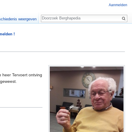
Aanmelden
Zoeken
chiedenis weergeven
 melden !
e heer Tervoert ontving
 geweest.