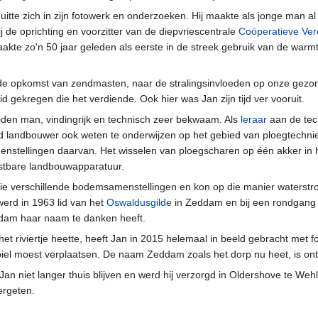
uitte zich in zijn fotowerk en onderzoeken. Hij maakte als jonge man al
 de oprichting en voorzitter van de diepvriescentrale
Coöperatieve Vere
maakte zo'n 50 jaar geleden als eerste in de streek gebruik van de warmt
de opkomst van zendmasten, naar de stralingsinvloeden op onze gezon
 gekregen die het verdiende. Ook hier was Jan zijn tijd ver vooruit.
den man, vindingrijk en technisch zeer bekwaam. Als
leraar
aan de tec
 landbouwer ook weten te onderwijzen op het gebied van ploegtechnie
enstellingen daarvan. Het wisselen van ploegscharen op één akker in 
tbare landbouwapparatuur.
ie verschillende bodemsamenstellingen en kon op die manier waterstr
werd in 1963 lid van het
Oswaldusgilde
in Zeddam en bij een rondgang 
am haar naam te danken heeft.
t riviertje heette, heeft Jan in 2015 helemaal in beeld gebracht met fo
obiel moest verplaatsen. De naam Zeddam zoals het dorp nu heet, is 
 niet langer thuis blijven en werd hij verzorgd in Oldershove te Wehl,
ergeten.