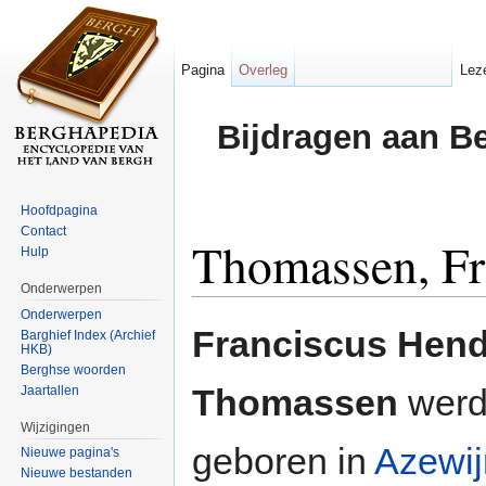
Pagina
Overleg
Lez
Bijdragen aan B
Hoofdpagina
Contact
Thomassen, Fr
Hulp
Onderwerpen
Ga naar:
navigatie
,
zoeken
Onderwerpen
Franciscus Hend
Barghief Index (Archief
HKB)
Berghse woorden
Thomassen
werd 
Jaartallen
Wijzigingen
geboren in
Azewij
Nieuwe pagina's
Nieuwe bestanden