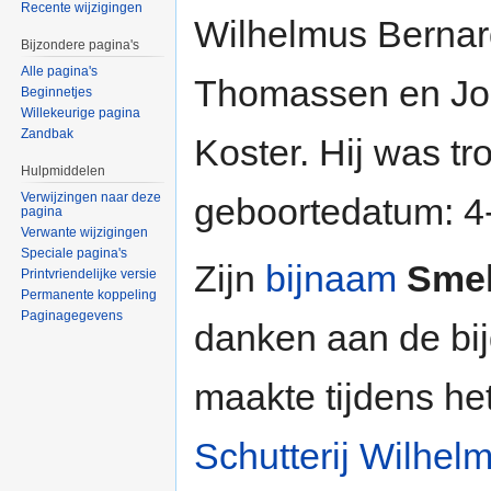
Recente wijzigingen
Wilhelmus Berna
Bijzondere pagina's
Alle pagina's
Thomassen en Jo
Beginnetjes
Willekeurige pagina
Zandbak
Koster. Hij was tro
Hulpmiddelen
Verwijzingen naar deze
geboortedatum: 4-
pagina
Verwante wijzigingen
Speciale pagina's
Zijn
bijnaam
Sme
Printvriendelijke versie
Permanente koppeling
Paginagegevens
danken aan de bij
maakte tijdens het
Schutterij Wilhel