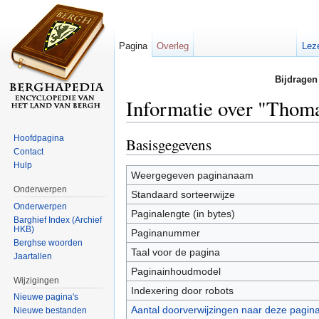
Pagina
Overleg
Lez
Bijdragen
Informatie over "Thom
Ga naar:
navigatie
,
zoeken
Hoofdpagina
Basisgegevens
Contact
Hulp
Weergegeven paginanaam
Onderwerpen
Standaard sorteerwijze
Onderwerpen
Paginalengte (in bytes)
Barghief Index (Archief
HKB)
Paginanummer
Berghse woorden
Taal voor de pagina
Jaartallen
Paginainhoudmodel
Wijzigingen
Indexering door robots
Nieuwe pagina's
Aantal doorverwijzingen naar deze pagin
Nieuwe bestanden