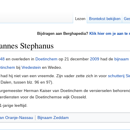
Lezen
Brontekst bekijken
Ges
Bijdragen aan Berghapedia?
Klik hier om je aan te
annes Stephanus
48
en overleden in
Doetinchem
op 21 december
2009
had de
bijnaam
tinchem
bij
Vredestein
en Wedeo.
 had hij niet van een vreemde. Zijn vader zette zich in voor
schutterij S
Dalen, tussen blz. 96 en 97).
burgemeester Herman Kaiser van Doetinchem de versierselen behorend
e verdiensten voor de Doetinchemse wijk Oosseld.
arige leeftijd.
an Oranje-Nassau
Bijnaam Zeddam