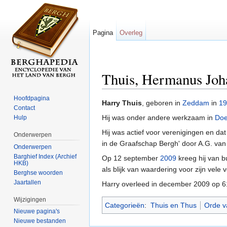
Pagina
Overleg
Thuis, Hermanus Joh
Ga naar:
navigatie
,
zoeken
Hoofdpagina
Harry Thuis
, geboren in
Zeddam
in
19
Contact
Hij was onder andere werkzaam in
Doe
Hulp
Hij was actief voor verenigingen en dat
Onderwerpen
in de Graafschap Bergh' door A.G. van 
Onderwerpen
Barghief Index (Archief
Op 12 september
2009
kreeg hij van 
HKB)
als blijk van waardering voor zijn vel
Berghse woorden
Jaartallen
Harry overleed in december 2009 op 61-j
Wijzigingen
Categorieën
:
Thuis en Thus
Orde v
Nieuwe pagina's
Nieuwe bestanden