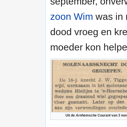
september, onver
zoon Wim
was in 
dood vroeg en kree
moeder kon helpen
Uit de
Arnhemsche Courant
van 3 no