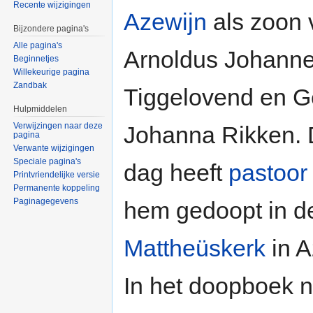
Recente wijzigingen
Azewijn
als zoon 
Bijzondere pagina's
Alle pagina's
Arnoldus Johann
Beginnetjes
Willekeurige pagina
Zandbak
Tiggelovend en G
Hulpmiddelen
Verwijzingen naar deze
Johanna Rikken. 
pagina
Verwante wijzigingen
Speciale pagina's
dag heeft
pastoor
Printvriendelijke versie
Permanente koppeling
Paginagegevens
hem gedoopt in d
Mattheüskerk
in A
In het doopboek 