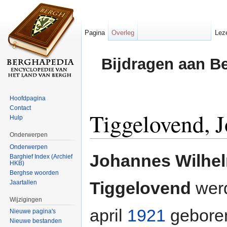
Pagina
Overleg
Lez
Bijdragen aan B
Hoofdpagina
Contact
Tiggelovend, 
Hulp
Onderwerpen
Ga naar:
navigatie
,
zoeken
Onderwerpen
Johannes Wilhe
Barghief Index (Archief
HKB)
Berghse woorden
Tiggelovend
werd
Jaartallen
Wijzigingen
april
1921
geboren
Nieuwe pagina's
Nieuwe bestanden