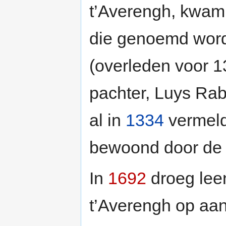
t’Averengh, kwam
die genoemd word
(overleden voor 
pachter, Luys Ra
al in
1334
vermeld
bewoond door de 
In
1692
droeg lee
t’Averengh op aan