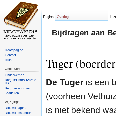
Pagina
Overleg
Lez
Bijdragen aan B
Hoofdpagina
Contact
Tuger (boerder
Hulp
Onderwerpen
Ga naar:
navigatie
,
zoeken
Onderwerpen
De Tuger
is een 
Barghief Index (Archief
HKB)
Berghse woorden
(voorheen Vethui
Jaartallen
Wijzigingen
is niet bekend w
Nieuwe pagina's
Nieuwe bestanden