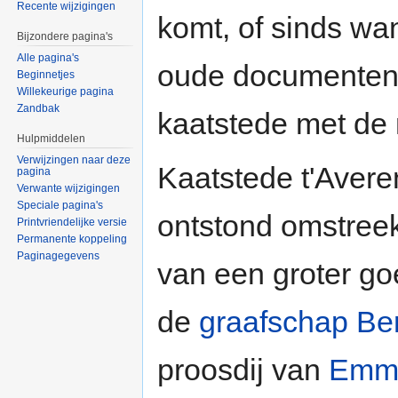
Recente wijzigingen
komt, of sinds wan
Bijzondere pagina's
Alle pagina's
oude documenten 
Beginnetjes
Willekeurige pagina
Zandbak
kaatstede met de
Hulpmiddelen
Verwijzingen naar deze
Kaatstede t'Avere
pagina
Verwante wijzigingen
Speciale pagina's
ontstond omstree
Printvriendelijke versie
Permanente koppeling
Paginagegevens
van een groter g
de
graafschap Be
proosdij van
Emme