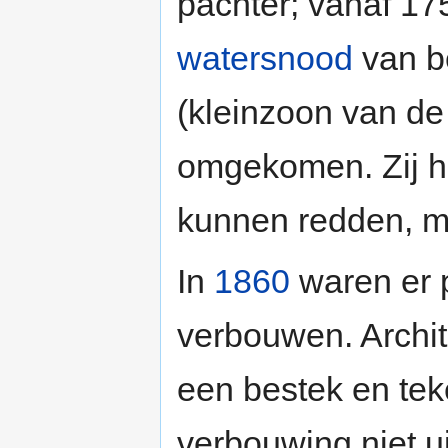
pachter; vanaf 17
watersnood
van b
(kleinzoon van de
omgekomen. Zij h
kunnen redden, m
In
1860
waren er p
verbouwen. Archi
een bestek en tek
verbouwing niet u