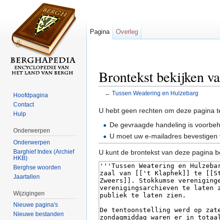
Pagina
Overleg
Brontekst bekijken v
←
Tussen Weatering en Hulzebarg
Hoofdpagina
Ga naar:
navigatie
,
zoeken
Contact
U hebt geen rechten om deze pagina t
Hulp
De gevraagde handeling is voorbe
Onderwerpen
U moet uw e-mailadres bevestigen 
Onderwerpen
Barghief Index (Archief
U kunt de brontekst van deze pagina b
HKB)
Berghse woorden
Jaartallen
Wijzigingen
Nieuwe pagina's
Nieuwe bestanden