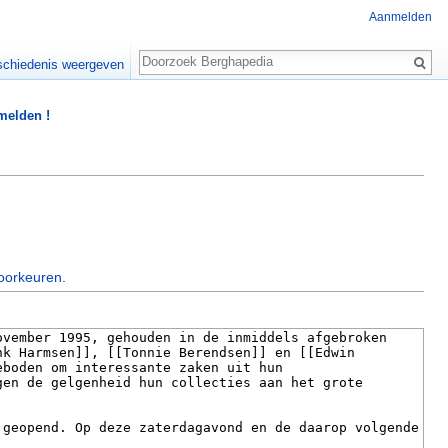
Aanmelden
Zoeken
chiedenis weergeven
 melden !
oorkeuren
.