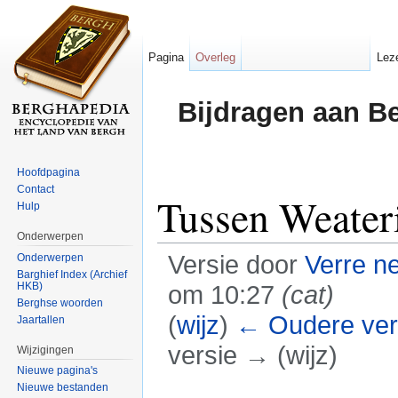
Pagina
Overleg
Lez
Bijdragen aan B
Hoofdpagina
Contact
Tussen Weater
Hulp
Onderwerpen
Versie door
Verre n
Onderwerpen
Barghief Index (Archief
HKB)
om 10:27
(cat)
Berghse woorden
(
wijz
)
← Oudere ver
Jaartallen
versie → (wijz)
Wijzigingen
Nieuwe pagina's
Ga naar:
navigatie
,
zoeken
Nieuwe bestanden