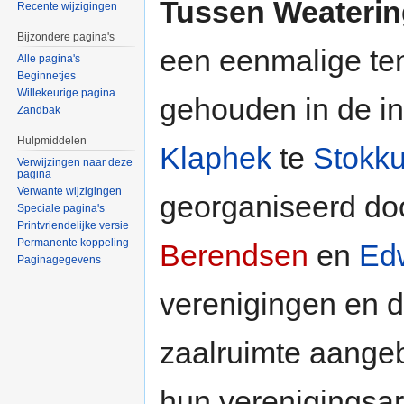
Tussen Weaterin
Recente wijzigingen
Bijzondere pagina's
een eenmalige ten
Alle pagina's
Beginnetjes
Willekeurige pagina
gehouden in de i
Zandbak
Hulpmiddelen
Klaphek
te
Stokk
Verwijzingen naar deze
pagina
Verwante wijzigingen
georganiseerd do
Speciale pagina's
Printvriendelijke versie
Permanente koppeling
Berendsen
en
Ed
Paginagegevens
verenigingen en 
zaalruimte aange
hun verenigingsar