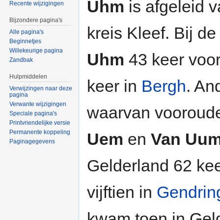
Uhm
is afgeleid 
Recente wijzigingen
Bijzondere pagina's
kreis Kleef. Bij d
Alle pagina's
Beginnetjes
Willekeurige pagina
Uhm
43 keer voor
Zandbak
Hulpmiddelen
keer in
Bergh
. An
Verwijzingen naar deze
pagina
Verwante wijzigingen
waarvan vooroude
Speciale pagina's
Printvriendelijke versie
Permanente koppeling
Uem
en
Van Uu
Paginagegevens
Gelderland 62 kee
vijftien in
Gendrin
kwam toen in Gel