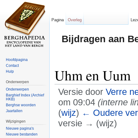
Pagina
Overleg
Lez
Bijdragen aan B
Hoofdpagina
Contact
Uhm en Uum
Hulp
Onderwerpen
Versie door
Verre n
Onderwerpen
Barghief Index (Archief
HKB)
om 09:04
(interne li
Berghse woorden
(
wijz
)
← Oudere ver
Jaartallen
versie → (wijz)
Wijzigingen
Nieuwe pagina's
Ga naar:
navigatie
,
zoeken
Nieuwe bestanden