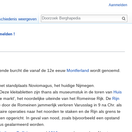
Aanmelden
Zoeken
chiedenis weergeven
 melden !
rende burcht die vanaf de 12e eeuw
Montferland
wordt genoemd.
 met standplaats Noviomagus, het huidige Nijmegen.
Deze kleitabletten zijn thans als museumstuk in de toren van
Huis
e markt', het noordelijke uiteinde van het Romeinse Rijk. De
Rijn
e door de Romeinen jammerlijk verloren Varusslag in 9 na Chr. als
ire operaties naar het noorden te staken en de Rijn als grens te
n opgericht. In geval van nood, zoals bijvoorbeeld een opstand
gus gealarmeerd worden.