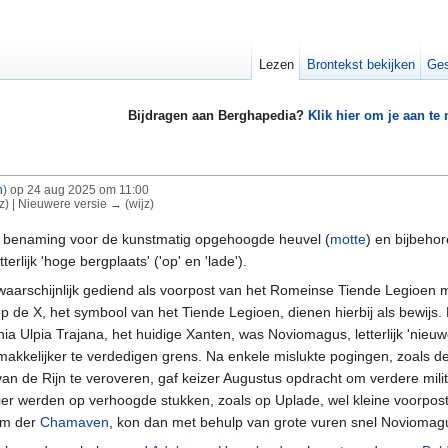
Lezen
Brontekst bekijken
Ges
Bijdragen aan Berghapedia?
Klik hier om je aan te
n
)
op 24 aug 2025 om 11:00
jz) | Nieuwere versie → (wijz)
benaming voor de kunstmatig opgehoogde heuvel (
motte
) en bijbeho
rlijk 'hoge bergplaats' ('op' en 'lade').
l waarschijnlijk gediend als voorpost van het Romeinse Tiende Legioen
 de X, het symbool van het Tiende Legioen, dienen hierbij als bewijs. 
a Ulpia Trajana, het huidige Xanten, was Noviomagus, letterlijk 'nieuw
makkelijker te verdedigen grens. Na enkele mislukte pogingen, zoals d
 de Rijn te veroveren, gaf keizer Augustus opdracht om verdere milita
er werden op verhoogde stukken, zoals op Uplade, wel kleine voorposte
am der
Chamaven
, kon dan met behulp van grote vuren snel Novioma