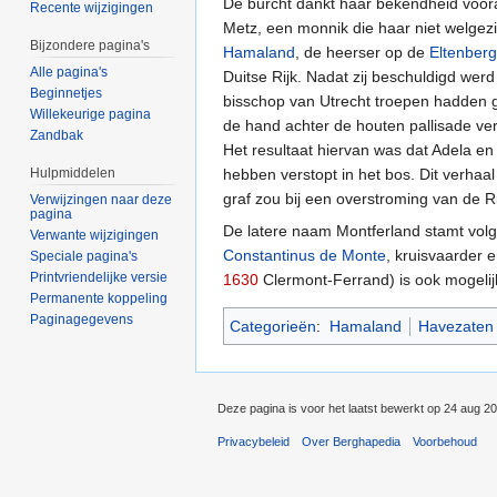
De burcht dankt haar bekendheid voor
Recente wijzigingen
Metz, een monnik die haar niet welge
Bijzondere pagina's
Hamaland
, de heerser op de
Eltenberg
Alle pagina's
Duitse Rijk. Nadat zij beschuldigd werd
Beginnetjes
bisschop van Utrecht troepen hadden g
Willekeurige pagina
de hand achter de houten pallisade ve
Zandbak
Het resultaat hiervan was dat Adela en 
hebben verstopt in het bos. Dit verhaa
Hulpmiddelen
graf zou bij een overstroming van de 
Verwijzingen naar deze
pagina
De latere naam Montferland stamt volg
Verwante wijzigingen
Constantinus de Monte
, kruisvaarder 
Speciale pagina's
Printvriendelijke versie
1630
Clermont-Ferrand) is ook mogelijk
Permanente koppeling
Paginagegevens
Categorieën
:
Hamaland
Havezaten 
Deze pagina is voor het laatst bewerkt op 24 aug 2
Privacybeleid
Over Berghapedia
Voorbehoud