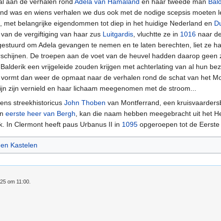
al aan de verhalen rond
Adela van Hamaland
en haar tweede man
Bal
zind was en wiens verhalen we dus ook met de nodige scepsis moeten
, met belangrijke eigendommen tot diep in het huidige Nederland en
Du
 van de vergiftiging van haar zus
Luitgardis
, vluchtte ze in
1016
naar de
estuurd om Adela gevangen te nemen en te laten berechten, liet ze ha
rschijnen. De troepen aan de voet van de heuvel hadden daarop geen 
Balderik een vrijgeleide zouden krijgen met achterlating van al hun be
l vormt dan weer de opmaat naar de verhalen rond de schat van het Mont
Rijn zijn vernield en haar lichaam meegenomen met de stroom...
ens streekhistoricus
John Thoben
van Montferrand, een kruisvaarders
en
eerste heer van Bergh
, kan die naam hebben meegebracht uit het He
. In Clermont heeft paus Urbanus II in
1095
opgeroepen tot de Eerste
en Kastelen
025 om 11:00.