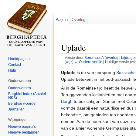
Pagina
Overleg
Uplade
Versie door
BerentsenA
(
overleg
|
bijdrage
Hoofdpagina
(
wijz
)
← Oudere versie
| Huidige versie (wi
Contact
Ga naar:
navigatie
,
zoeken
Hulp
Uplade
is de van oorsprong
Saksische
Uplade betekent in het oud-Saksisch lette
Onderwerpen
Al in de Romeinse tijd heeft de heuve
Onderwerpen
Barghief Index (Archief
Teruggevonden kleitabletten met daarop
HKB)
Bergh
te bezichtigen. Samen met Coloni
Berghse woorden
vormde daarbij een natuurlijke en dus 
Jaartallen
bekendste, om gebieden ten noorden van
Wijzigingen
nemen. Aan de noordkant van deze rivi
Nieuwe pagina's
van de alhier wonende Germaanse st
Nieuwe bestanden