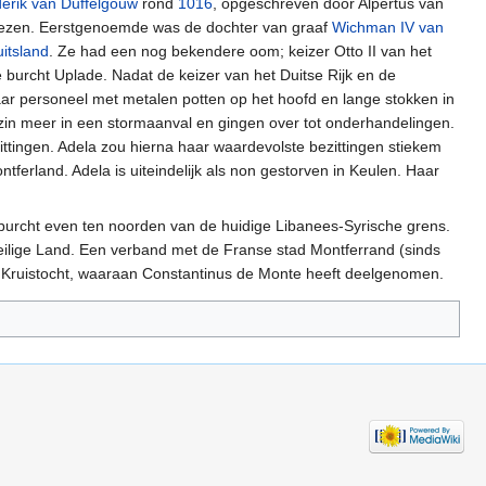
derik van Duffelgouw
rond
1016
, opgeschreven door Alpertus van
 lezen. Eerstgenoemde was de dochter van graaf
Wichman IV van
itsland
. Ze had een nog bekendere oom; keizer Otto II van het
 burcht Uplade. Nadat de keizer van het Duitse Rijk en de
ar personeel met metalen potten op het hoofd en lange stokken in
zin meer in een stormaanval en gingen over tot onderhandelingen.
zittingen. Adela zou hierna haar waardevolste bezittingen stiekem
ferland. Adela is uiteindelijk als non gestorven in Keulen. Haar
burcht even ten noorden van de huidige Libanees-Syrische grens.
ilige Land. Een verband met de Franse stad Montferrand (sinds
 Kruistocht, waaraan Constantinus de Monte heeft deelgenomen.