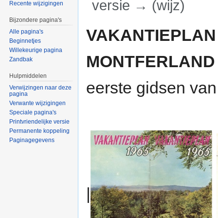
versie → (wijz)
Recente wijzigingen
Ga naar:
navigatie
,
zoeken
Bijzondere pagina's
VAKANTIEPLAN 
Alle pagina's
Beginnetjes
Willekeurige pagina
MONTFERLAND
Zandbak
Hulpmiddelen
eerste gidsen va
Verwijzingen naar deze
pagina
Verwante wijzigingen
Speciale pagina's
Printvriendelijke versie
Permanente koppeling
Paginagegevens
|