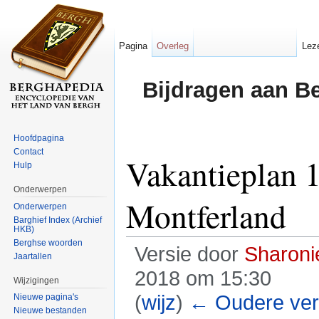
Pagina
Overleg
Lez
Bijdragen aan B
Hoofdpagina
Contact
Vakantieplan
Hulp
Onderwerpen
Montferland
Onderwerpen
Barghief Index (Archief
HKB)
Berghse woorden
Versie door
Sharoni
Jaartallen
2018 om 15:30
Wijzigingen
(
wijz
)
← Oudere ver
Nieuwe pagina's
Nieuwe bestanden