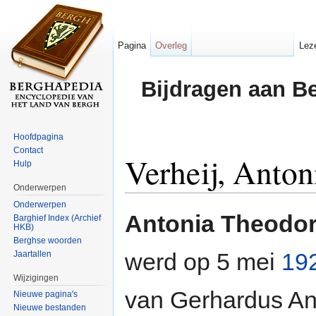
Pagina
Overleg
Lez
Bijdragen aan B
Hoofdpagina
Contact
Verheij, Anto
Hulp
Onderwerpen
Ga naar:
navigatie
,
zoeken
Onderwerpen
Antonia Theodor
Barghief Index (Archief
HKB)
Berghse woorden
werd op 5 mei
19
Jaartallen
Wijzigingen
van Gerhardus An
Nieuwe pagina's
Nieuwe bestanden