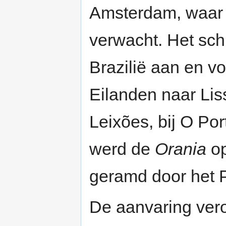
Amsterdam, waar 
verwacht. Het sch
Brazilië aan en v
Eilanden naar Li
Leixões, bij O Po
werd de
Orania
op
geramd door het 
De aanvaring vero