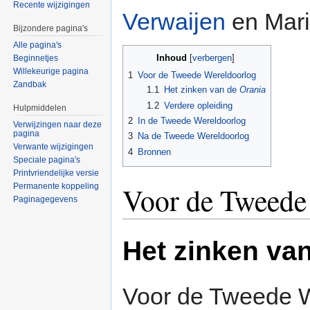
Recente wijzigingen
Verwaijen
en Mari
Bijzondere pagina's
Alle pagina's
Inhoud
Beginnetjes
[
verbergen
]
Willekeurige pagina
1
Voor de Tweede Wereldoorlog
Zandbak
1.1
Het zinken van de
Orania
1.2
Verdere opleiding
Hulpmiddelen
2
In de Tweede Wereldoorlog
Verwijzingen naar deze
pagina
3
Na de Tweede Wereldoorlog
Verwante wijzigingen
4
Bronnen
Speciale pagina's
Printvriendelijke versie
Voor de Tweede
Permanente koppeling
Paginagegevens
Het zinken va
Voor de Tweede W