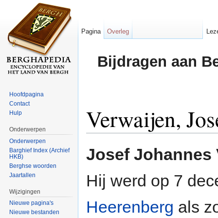
Pagina
Overleg
Lez
Bijdragen aan B
Hoofdpagina
Contact
Verwaijen, Jos
Hulp
Onderwerpen
Ga naar:
navigatie
,
zoeken
Onderwerpen
Josef Johannes 
Barghief Index (Archief
HKB)
Berghse woorden
Hij werd op 7 de
Jaartallen
Wijzigingen
Heerenberg
als z
Nieuwe pagina's
Nieuwe bestanden