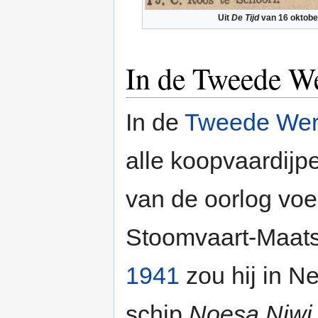
Uit
De Tijd
van 16 oktobe
In de Tweede W
In de
Tweede Wer
alle koopvaardijp
van de oorlog voe
Stoomvaart-Maats
1941
zou hij in N
schip
Noesa Niwi