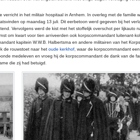
e verricht in het militair hospitaal in Arnhem. In overleg met de familie
laatsvinden op maandag 13 juli. Dit eerbetoon werd gegeven bij het verla
end. Vervolgens werd de kist met het stoffelijk overschot per lijkauto 
omst om kwart voor tien arriveerden ook korpscommandant luitenant-kol
ndant kapitein W.W.B. Halbertsma en andere militairen van het Korps R
ok de rouwstoet naar het
oude kerkhof
, waar de korpscommandant een g
oonde medeleven en vroeg hij de korpscommandant de dank van de fam
me die zij had betuigd.