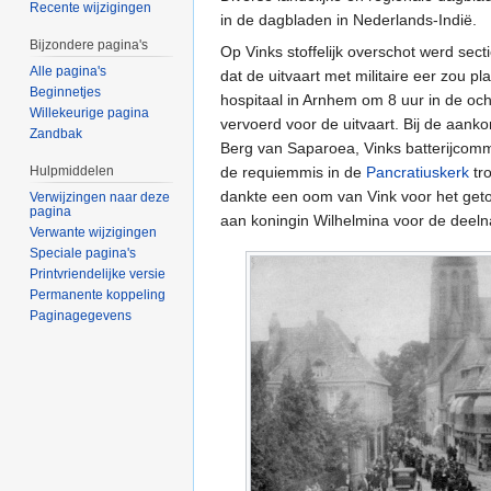
Recente wijzigingen
in de dagbladen in Nederlands-Indië.
Bijzondere pagina's
Op Vinks stoffelijk overschot werd secti
Alle pagina's
dat de uitvaart met militaire eer zou p
Beginnetjes
hospitaal in Arnhem om 8 uur in de ocht
Willekeurige pagina
vervoerd voor de uitvaart. Bij de aank
Zandbak
Berg van Saparoea, Vinks batterijcomma
Hulpmiddelen
de requiemmis in de
Pancratiuskerk
tr
dankte een oom van Vink voor het get
Verwijzingen naar deze
pagina
aan koningin Wilhelmina voor de deelna
Verwante wijzigingen
Speciale pagina's
Printvriendelijke versie
Permanente koppeling
Paginagegevens