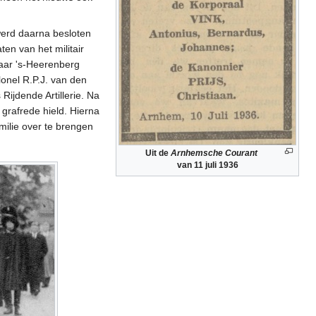
 werd daarna besloten
ten van het militair
naar 's-Heerenberg
onel R.P.J. van den
ijdende Artillerie. Na
rafrede hield. Hierna
ilie over te brengen
Uit de
Arnhemsche Courant
van 11 juli 1936