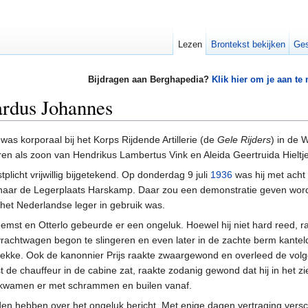
Lezen
Brontekst bekijken
Ges
Bijdragen aan Berghapedia?
Klik hier om je aan te
ardus Johannes
was korporaal bij het Korps Rijdende Artillerie (de
Gele Rijders
) in de 
en als zoon van Hendrikus Lambertus Vink en Aleida Geertruida Hieltje
tplicht vrijwillig bijgetekend. Op donderdag 9 juli
1936
was hij met acht a
aar de Legerplaats Harskamp. Daar zou een demonstratie geven wor
 het Nederlandse leger in gebruik was.
mst en Otterlo gebeurde er een ongeluk. Hoewel hij niet hard reed, r
vrachtwagen begon te slingeren en even later in de zachte berm kantel
ekke. Ook de kanonnier Prijs raakte zwaargewond en overleed de volg
st de chauffeur in de cabine zat, raakte zodanig gewond dat hij in het
 kwamen er met schrammen en builen vanaf.
aden hebben over het ongeluk bericht. Met enige dagen vertraging vers