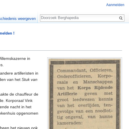
Aanmelden
Zoeken
chiedenis weergeven
 melden !
Willemskazerne in
s.
ndere artilleristen in
den van het
Stuk van
aakte de chauffeur de
de. Korporaal Vink
ende nacht in het
 ziekenhuis opgenomen
cheen het nieuws ook