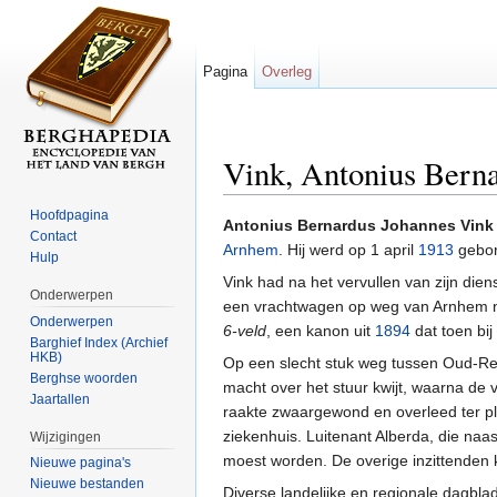
Pagina
Overleg
Vink, Antonius Bern
Ga naar:
navigatie
,
zoeken
Hoofdpagina
Antonius Bernardus Johannes Vink
Contact
Arnhem
. Hij werd op 1 april
1913
gebor
Hulp
Vink had na het vervullen van zijn diens
Onderwerpen
een vrachtwagen op weg van Arnhem n
Onderwerpen
6-veld
, een kanon uit
1894
dat toen bij
Barghief Index (Archief
HKB)
Op een slecht stuk weg tussen Oud-Ree
Berghse woorden
macht over het stuur kwijt, waarna de 
Jaartallen
raakte zwaargewond en overleed ter pl
ziekenhuis. Luitenant Alberda, die naa
Wijzigingen
moest worden. De overige inzittenden
Nieuwe pagina's
Nieuwe bestanden
Diverse landelijke en regionale dagbl