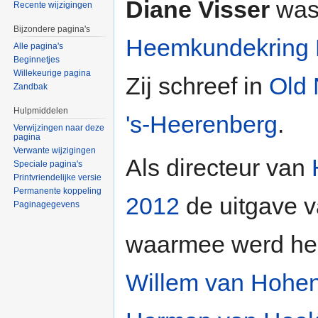
Diane Visser
was 
Recente wijzigingen
Bijzondere pagina's
Heemkundekring 
Alle pagina's
Beginnetjes
Willekeurige pagina
Zij schreef in
Old 
Zandbak
Hulpmiddelen
's-Heerenberg
.
Verwijzingen naar deze
pagina
Verwante wijzigingen
Als directeur van
Speciale pagina's
Printvriendelijke versie
Permanente koppeling
2012
de uitgave 
Paginagegevens
waarmee werd her
Willem van Hohen