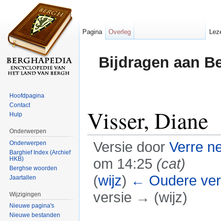
Pagina
Overleg
Lez
Bijdragen aan B
Hoofdpagina
Contact
Visser, Diane
Hulp
Onderwerpen
Versie door
Verre n
Onderwerpen
Barghief Index (Archief
HKB)
om 14:25
(cat)
Berghse woorden
(
wijz
)
← Oudere ver
Jaartallen
versie → (wijz)
Wijzigingen
Nieuwe pagina's
Ga naar:
navigatie
,
zoeken
Nieuwe bestanden