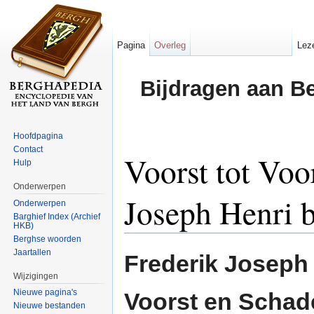
Pagina
Overleg
Lez
Bijdragen aan B
Hoofdpagina
Contact
Voorst tot Voo
Hulp
Onderwerpen
Joseph Henri 
Onderwerpen
Barghief Index (Archief
HKB)
Ga naar:
navigatie
,
zoeken
Berghse woorden
Jaartallen
Frederik Joseph 
Wijzigingen
Nieuwe pagina's
Voorst en Schad
Nieuwe bestanden