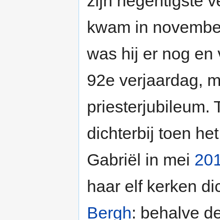
zijn negentigste v
kwam in novemb
was hij er nog en 
92e verjaardag, ma
priesterjubileum.
dichterbij toen he
Gabriël in mei
20
haar elf kerken d
Bergh
: behalve d