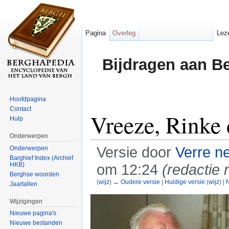
Pagina
Overleg
Lez
Bijdragen aan B
Hoofdpagina
Contact
Vreeze, Rinke 
Hulp
Onderwerpen
Versie door
Verre n
Onderwerpen
Barghief Index (Archief
HKB)
om 12:24
(redactie 
Berghse woorden
(
wijz
)
← Oudere versie
|
Huidige versie
(
wijz
) |
N
Jaartallen
Ga naar:
navigatie
,
zoeken
Wijzigingen
Nieuwe pagina's
Nieuwe bestanden