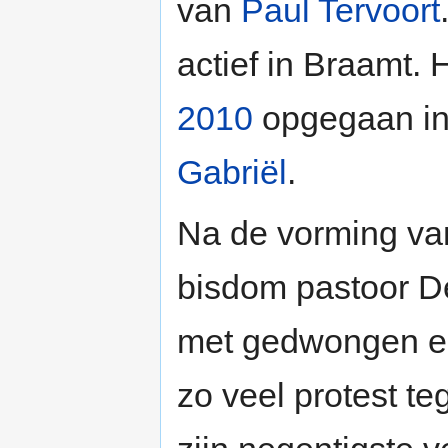
van
Paul Tervoort
actief in Braamt.
2010
opgegaan in 
Gabriël
.
Na de vorming van
bisdom pastoor D
met gedwongen em
zo veel protest te