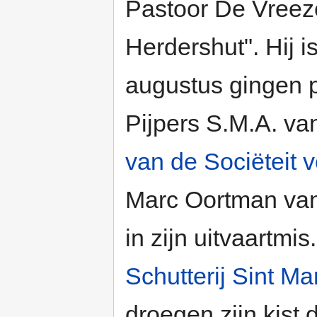
Pastoor De Vreeze
Herdershut". Hij 
augustus gingen p
Pijpers S.M.A. va
van de Sociëteit 
Marc Oortman va
in zijn uitvaartmi
Schutterij Sint Ma
droegen zijn kist