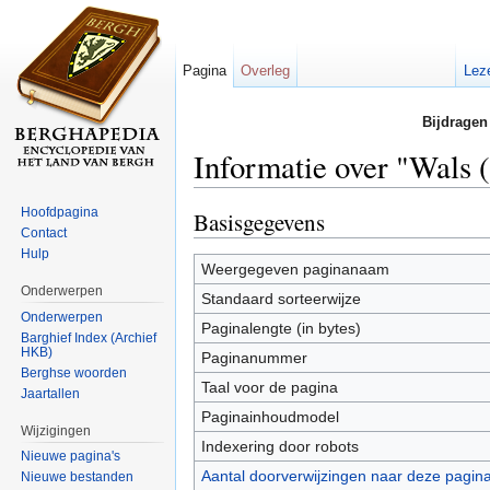
Pagina
Overleg
Lez
Bijdragen
Informatie over "Wals 
Ga naar:
navigatie
,
zoeken
Hoofdpagina
Basisgegevens
Contact
Hulp
Weergegeven paginanaam
Onderwerpen
Standaard sorteerwijze
Onderwerpen
Paginalengte (in bytes)
Barghief Index (Archief
HKB)
Paginanummer
Berghse woorden
Taal voor de pagina
Jaartallen
Paginainhoudmodel
Wijzigingen
Indexering door robots
Nieuwe pagina's
Aantal doorverwijzingen naar deze pagin
Nieuwe bestanden