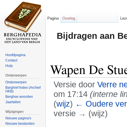
Pagina
Overleg
Lez
Bijdragen aan B
Hoofdpagina
Contact
Wapen De Stu
Hulp
Onderwerpen
Versie door
Verre n
Onderwerpen
Barghief Index (Archief
HKB)
om 17:14
(interne li
Berghse woorden
(
wijz
)
← Oudere ver
Jaartallen
versie → (wijz)
Wijzigingen
Nieuwe pagina's
Ga naar:
navigatie
,
zoeken
Nieuwe bestanden