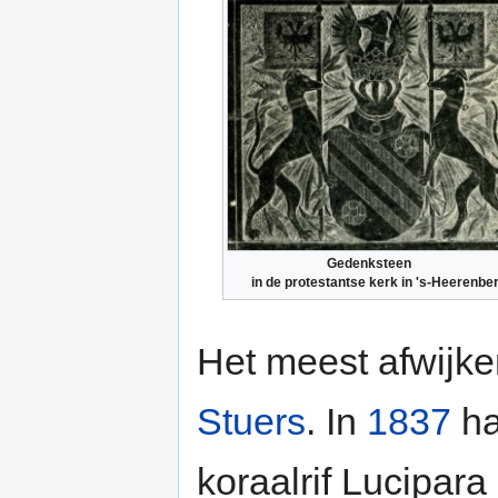
Gedenksteen
in de protestantse kerk in 's-Heerenbe
Het meest afwijk
Stuers
. In
1837
ha
koraalrif Lucipar