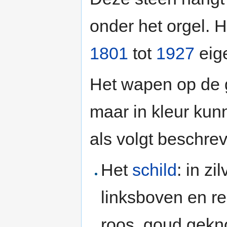
onder het orgel. 
1801
tot
1927
eig
Het wapen op de 
maar in kleur kun
als volgt beschre
Het
schild
: in z
linksboven en r
roos, goud gekn