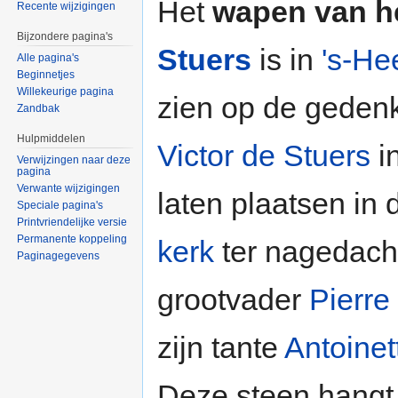
Het
wapen van h
Recente wijzigingen
Bijzondere pagina's
Stuers
is in
's-He
Alle pagina's
Beginnetjes
Willekeurige pagina
zien op de geden
Zandbak
Hulpmiddelen
Victor de Stuers
i
Verwijzingen naar deze
pagina
Verwante wijzigingen
laten plaatsen in
Speciale pagina's
Printvriendelijke versie
Permanente koppeling
kerk
ter nagedacht
Paginagegevens
grootvader
Pierre
zijn tante
Antoinet
Deze steen hangt