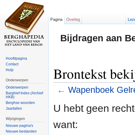
Pagina
Overleg
Lez
Bijdragen aan B
Hoofdpagina
Contact
Brontekst bek
Hulp
Onderwerpen
←
Wapenboek Gelr
Onderwerpen
Barghief Index (Archief
HKB)
Ga naar:
navigatie
,
zoeken
Berghse woorden
U hebt geen rech
Jaartallen
Wijzigingen
want:
Nieuwe pagina's
Nieuwe bestanden