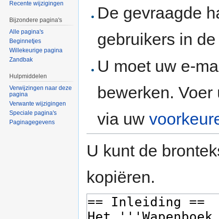
Recente wijzigingen
De gevraagde h
Bijzondere pagina's
Alle pagina's
gebruikers in d
Beginnetjes
Willekeurige pagina
Zandbak
U moet uw e-mai
Hulpmiddelen
bewerken. Voer 
Verwijzingen naar deze
pagina
Verwante wijzigingen
via uw
voorkeur
Speciale pagina's
Paginagegevens
U kunt de brontek
kopiëren.