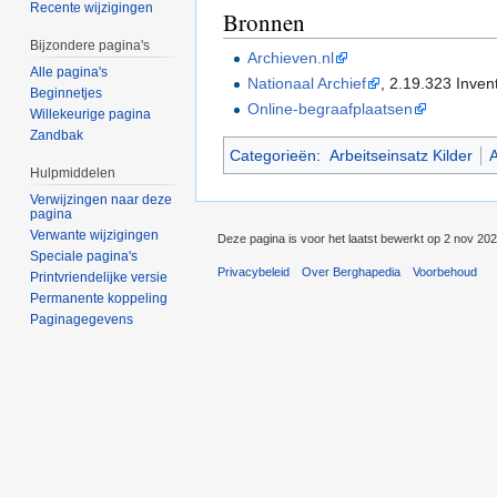
Recente wijzigingen
Bronnen
Bijzondere pagina's
Archieven.nl
Alle pagina's
Nationaal Archief
, 2.19.323 Inven
Beginnetjes
Online-begraafplaatsen
Willekeurige pagina
Zandbak
Categorieën
:
Arbeitseinsatz Kilder
A
Hulpmiddelen
Verwijzingen naar deze
pagina
Verwante wijzigingen
Deze pagina is voor het laatst bewerkt op 2 nov 20
Speciale pagina's
Privacybeleid
Over Berghapedia
Voorbehoud
Printvriendelijke versie
Permanente koppeling
Paginagegevens