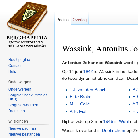
Pagina
Overleg
Wassink, Antonius J
Ga naar:
navigatie
,
zoeken
Hoofdpagina
Antonius Johannes Wassink
werd o
Contact
Op 14 juni
1942
is Wassink in het kade
Hulp
de twee dynamietfabrieken daar. Dezel
Onderwerpen
J.J. van den Bosch
B.
Onderwerpen
Barghief Index (Archief
H. te Brake
H.
HKB)
M.H. Collé
A.
Berghse woorden
Jaartallen
A.H. Fielt
H.
Hij trouwde op 2 mei
1946
in
Wehl
met 
Wijzigingen
Nieuwe pagina's
Wassink overleed in
Doetinchem
op 29
Nieuwe bestanden