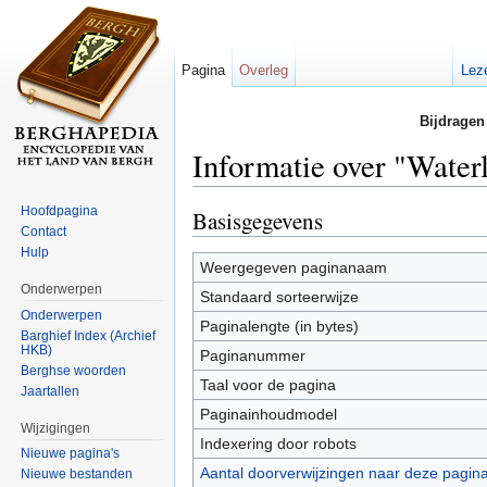
Pagina
Overleg
Lez
Bijdragen
Informatie over "Water
Ga naar:
navigatie
,
zoeken
Hoofdpagina
Basisgegevens
Contact
Hulp
Weergegeven paginanaam
Onderwerpen
Standaard sorteerwijze
Onderwerpen
Paginalengte (in bytes)
Barghief Index (Archief
HKB)
Paginanummer
Berghse woorden
Taal voor de pagina
Jaartallen
Paginainhoudmodel
Wijzigingen
Indexering door robots
Nieuwe pagina's
Aantal doorverwijzingen naar deze pagin
Nieuwe bestanden