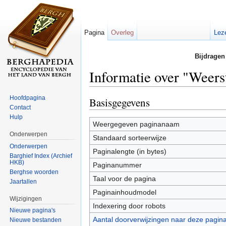
Pagina
Overleg
Lez
Bijdragen
Informatie over "Weers
Ga naar:
navigatie
,
zoeken
Hoofdpagina
Basisgegevens
Contact
Hulp
Weergegeven paginanaam
Onderwerpen
Standaard sorteerwijze
Onderwerpen
Paginalengte (in bytes)
Barghief Index (Archief
HKB)
Paginanummer
Berghse woorden
Taal voor de pagina
Jaartallen
Paginainhoudmodel
Wijzigingen
Indexering door robots
Nieuwe pagina's
Aantal doorverwijzingen naar deze pagin
Nieuwe bestanden