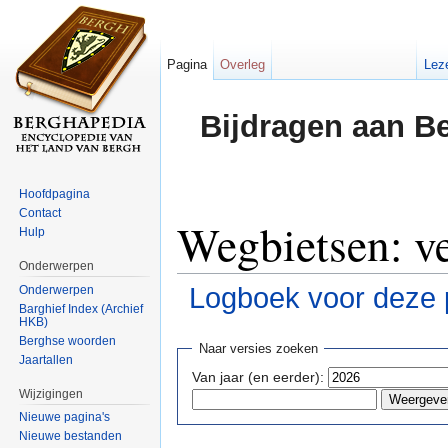
Pagina
Overleg
Lez
Bijdragen aan B
Hoofdpagina
Contact
Wegbietsen: ve
Hulp
Onderwerpen
Logboek voor deze 
Onderwerpen
Barghief Index (Archief
HKB)
Ga naar:
navigatie
,
zoeken
Berghse woorden
Naar versies zoeken
Jaartallen
Van jaar (en eerder):
Wijzigingen
Nieuwe pagina's
Nieuwe bestanden