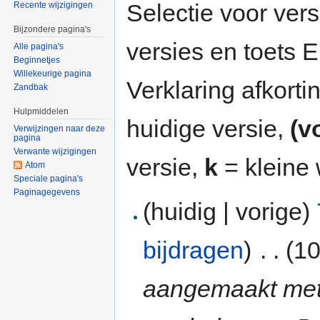
Selectie voor vers
Recente wijzigingen
Bijzondere pagina's
versies en toets
Alle pagina's
Beginnetjes
Willekeurige pagina
Verklaring afkort
Zandbak
Hulpmiddelen
huidige versie,
(v
Verwijzingen naar deze
pagina
Verwante wijzigingen
versie,
k
= kleine 
Atom
Speciale pagina's
Paginagegevens
(huidig | vorige)
bijdragen
)
‎
. .
(10
aangemaakt met ''