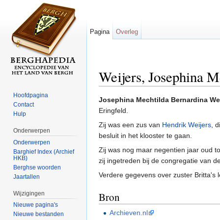
Pagina
Overleg
Weijers, Josephina M
Ga naar:
navigatie
,
zoeken
Hoofdpagina
Josephina Mechtilda Bernardina Wei
Contact
Eringfeld.
Hulp
Zij was een zus van
Hendrik Weijers
, 
Onderwerpen
besluit in het klooster te gaan.
Onderwerpen
Zij was nog maar negentien jaar oud t
Barghief Index (Archief
HKB)
zij ingetreden bij de congregatie van d
Berghse woorden
Verdere gegevens over zuster Britta's l
Jaartallen
Wijzigingen
Bron
Nieuwe pagina's
Archieven.nl
Nieuwe bestanden