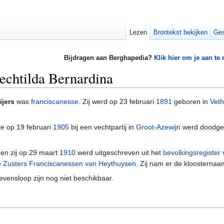
Lezen
Brontekst bekijken
Ges
Bijdragen aan Berghapedia?
Klik hier om je aan te
echtilda Bernardina
jers
was
franciscanesse
. Zij werd op 23 februari
1891
geboren in
Veth
die op 19 februari
1905
bij een vechtpartij in
Groot-Azewijn
werd doodgesl
oen zij op 29 maart
1910
werd uitgeschreven uit het
bevolkingsregister
e
Zusters Franciscanessen van Heythuysen
. Zij nam er de kloosternaam
evensloop zijn nog niet beschikbaar.