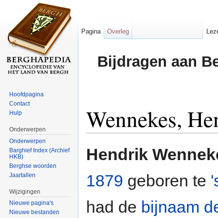
Pagina
Overleg
Lez
Bijdragen aan B
Hoofdpagina
Contact
Wennekes, He
Hulp
Onderwerpen
Ga naar:
navigatie
,
zoeken
Onderwerpen
Hendrik Wennek
Barghief Index (Archief
HKB)
Berghse woorden
1879
geboren te
Jaartallen
Wijzigingen
had de
bijnaam
d
Nieuwe pagina's
Nieuwe bestanden