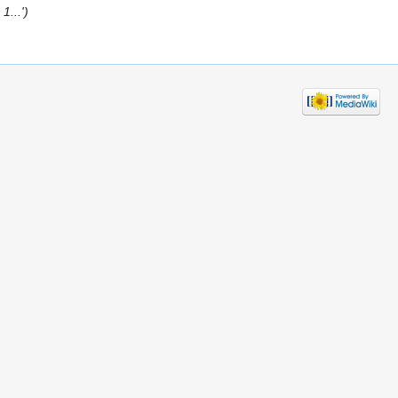
1...')