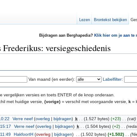
Lezen
Brontekst bekijken
Ges
Bijdragen aan Berghapedia?
Klik hier om je aan te
Frederikus: versiegeschiedenis
Van maand (en eerder):
Labelfilter
:
e te vergelijken versies en toets ENTER of de knop onderaan.
hil met huidige versie,
(vorige)
= verschil met voorgaande versie,
k
= k
10:22
‎
Verre neef
(
overleg
|
bijdragen
)
‎
k
. .
(1.527 bytes)
(+23)
‎
. .
(cat)
 15:17
‎
Verre neef
(
overleg
|
bijdragen
)
‎
k
. .
(1.504 bytes)
(+2)
‎
. .
(reda
 11:49
‎
HakfoortH
(
overleg
|
bijdragen
)
‎
. .
(1.502 bytes)
(+1.502)
‎
. .
(Ni