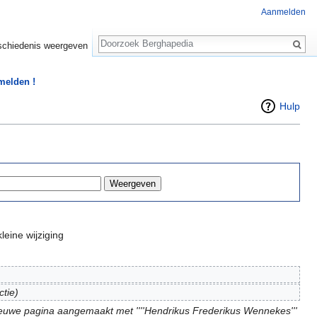
Aanmelden
Zoeken
chiedenis weergeven
 melden !
Hulp
leine wijziging
ctie)
euwe pagina aangemaakt met ''''Hendrikus Frederikus Wennekes'''