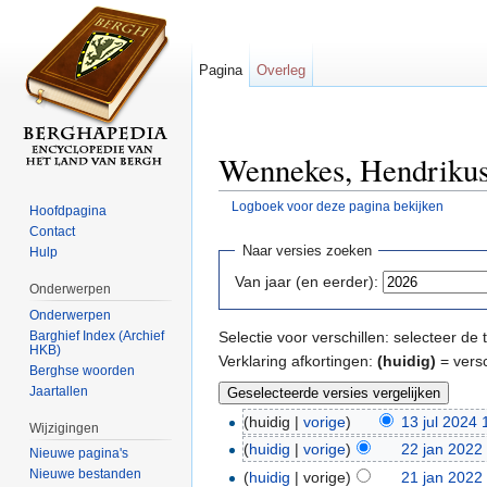
Pagina
Overleg
Wennekes, Hendrikus 
Logboek voor deze pagina bekijken
Hoofdpagina
Ga naar:
navigatie
,
zoeken
Contact
Naar versies zoeken
Hulp
Van jaar (en eerder):
Onderwerpen
Onderwerpen
Barghief Index (Archief
Selectie voor verschillen: selecteer d
HKB)
Verklaring afkortingen:
(huidig)
= versc
Berghse woorden
Jaartallen
(huidig |
vorige
)
13 jul 2024 
Wijzigingen
(
huidig
|
vorige
)
22 jan 2022
Nieuwe pagina's
Nieuwe bestanden
(
huidig
| vorige)
21 jan 2022