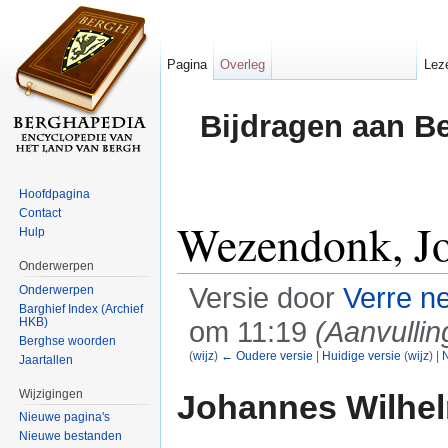
Pagina
Overleg
Lez
Bijdragen aan B
Hoofdpagina
Contact
Wezendonk, J
Hulp
Onderwerpen
Versie door
Verre n
Onderwerpen
Barghief Index (Archief
HKB)
om 11:19
(Aanvullin
Berghse woorden
(
wijz
)
← Oudere versie
|
Huidige versie
(
wijz
) |
N
Jaartallen
Ga naar:
navigatie
,
zoeken
Wijzigingen
Johannes Wilhe
Nieuwe pagina's
Nieuwe bestanden