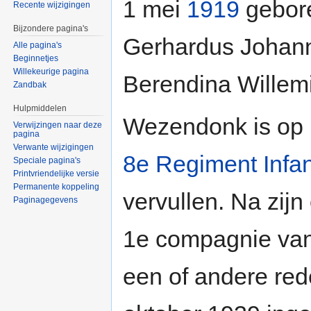
1 mei
1919
gebor
Recente wijzigingen
Bijzondere pagina's
Gerhardus Johan
Alle pagina's
Beginnetjes
Willekeurige pagina
Berendina Willem
Zandbak
Hulpmiddelen
Wezendonk is op 
Verwijzingen naar deze
pagina
Verwante wijzigingen
8e Regiment Infan
Speciale pagina's
Printvriendelijke versie
Permanente koppeling
vervullen. Na zijn
Paginagegevens
1e compagnie van 
een of andere red