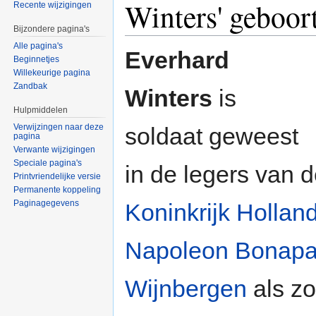
Winters' geboo
Recente wijzigingen
Bijzondere pagina's
Alle pagina's
Everhard
Beginnetjes
Willekeurige pagina
Zandbak
Winters
is
Hulpmiddelen
Verwijzingen naar deze
soldaat geweest
pagina
Verwante wijzigingen
Speciale pagina's
in de legers van 
Printvriendelijke versie
Permanente koppeling
Paginagegevens
Koninkrijk Hollan
Napoleon Bonapa
Wijnbergen
als z