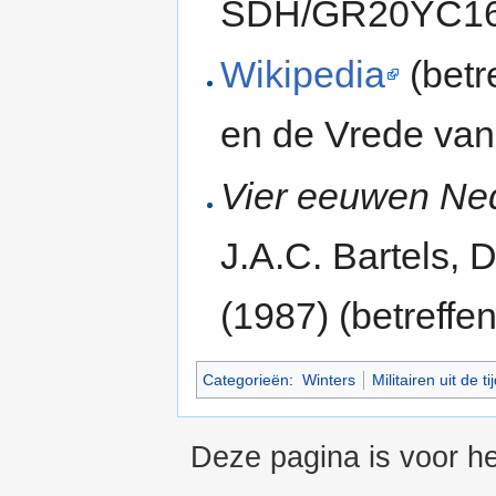
SDH/GR20YC1
Wikipedia
(betr
en de Vrede van
Vier eeuwen Ned
J.A.C. Bartels,
(1987) (betreff
Categorieën
:
Winters
Militairen uit de 
Deze pagina is voor h