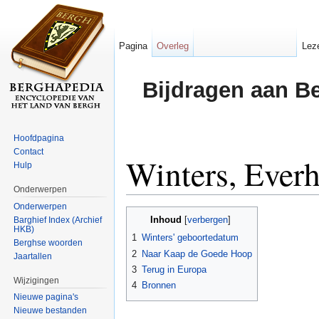
Pagina
Overleg
Lez
Bijdragen aan B
Hoofdpagina
Contact
Winters, Ever
Hulp
Onderwerpen
Ga naar:
navigatie
,
zoeken
Onderwerpen
Inhoud
Barghief Index (Archief
[
verbergen
]
HKB)
1
Winters' geboortedatum
Berghse woorden
2
Naar Kaap de Goede Hoop
Jaartallen
3
Terug in Europa
Wijzigingen
4
Bronnen
Nieuwe pagina's
Nieuwe bestanden