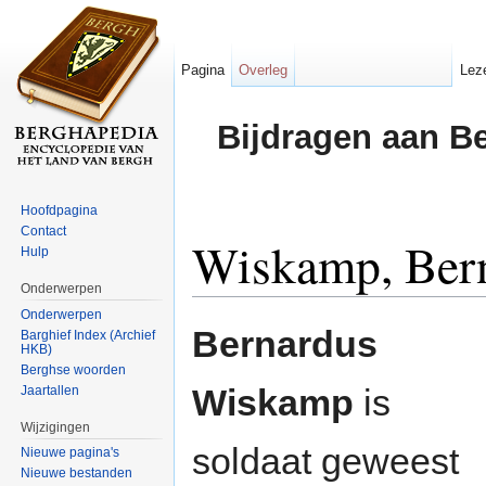
Pagina
Overleg
Lez
Bijdragen aan B
Hoofdpagina
Contact
Wiskamp, Ber
Hulp
Onderwerpen
Ga naar:
navigatie
,
zoeken
Onderwerpen
Bernardus
Barghief Index (Archief
HKB)
Berghse woorden
Wiskamp
is
Jaartallen
Wijzigingen
soldaat geweest
Nieuwe pagina's
Nieuwe bestanden