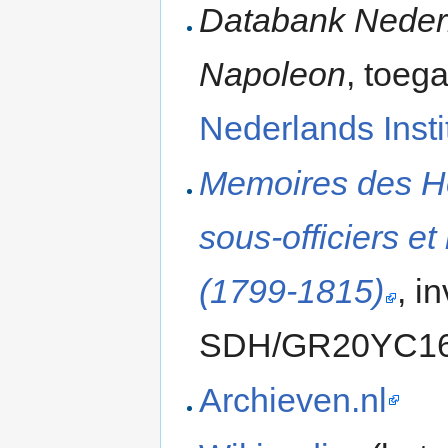
Databank Nederla
Napoleon
, toega
Nederlands Instit
Memoires des H
sous-officiers e
(1799-1815)
, i
SDH/GR20YC1
Archieven.nl