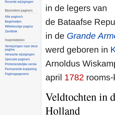
Recente wijzigingen
in de legers van
Bijzondere pagina's
Alle pagina's
de Bataafse Repu
Beginnetjes
Willekeurige pagina
Zandbak
in de
Grande Arm
Hulpmiddelen
Verwijzingen naar deze
werd geboren in
K
pagina
Verwante wijzigingen
Speciale pagina's
Arnoldus Wiskamp
Printvriendelijke versie
Permanente koppeling
Paginagegevens
april
1782
rooms-k
Veldtochten in d
Holland