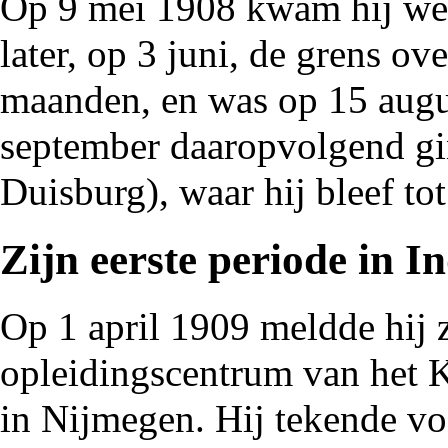
Op 9 mei
1908
kwam hij wee
later, op 3 juni, de
grens
over
maanden, en was op 15 augus
september daaropvolgend gi
Duisburg), waar hij bleef t
Zijn eerste periode in In
Op 1 april
1909
meldde hij z
opleidingscentrum van het 
in Nijmegen. Hij tekende vo