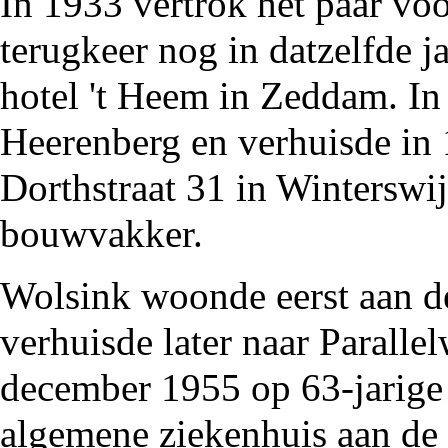
In
1933
vertrok het paar voo
terugkeer nog in datzelfde 
hotel 't Heem
in
Zeddam
. I
Heerenberg
en verhuisde in
Dorthstraat 31 in
Winterswi
bouwvakker.
Wolsink woonde eerst aan de
verhuisde later naar Parall
december
1955
op 63-jarige 
algemene ziekenhuis aan de 