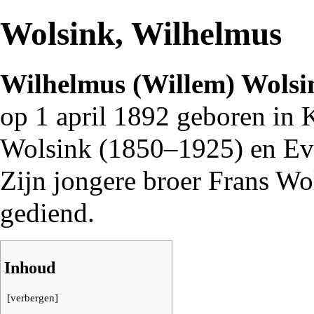
Wolsink, Wilhelmus
Wilhelmus (Willem) Wolsi
op 1 april
1892
geboren in
K
Wolsink (
1850
–
1925
) en E
Zijn jongere broer
Frans Wo
gediend.
Inhoud
[
verbergen
]