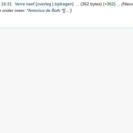
 16:31
‎
Verre neef
(
overleg
|
bijdragen
)
‎
. .
(362 bytes)
(+362)
‎
. .
(Nieu
 onder meer: *
Antonius de Both
*[[…')