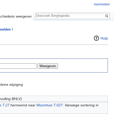
Aanmelden
Zoeken
chiedenis weergeven
 melden !
Hulp
leine wijziging
vulling BHLV)
s T.27
hernoemd naar
Woonhuis T.027
: Vanwege sortering in