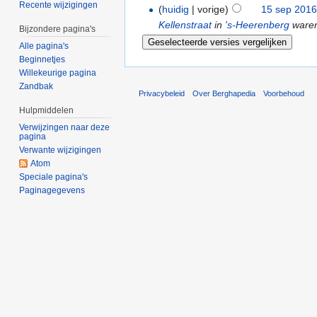
Recente wijzigingen
(
huidig
| vorige)
15 sep 2016
Kellenstraat
in
's-Heerenberg
waren
Bijzondere pagina's
Alle pagina's
Beginnetjes
Willekeurige pagina
Zandbak
Privacybeleid
Over Berghapedia
Voorbehoud
Hulpmiddelen
Verwijzingen naar deze
pagina
Verwante wijzigingen
Atom
Speciale pagina's
Paginagegevens