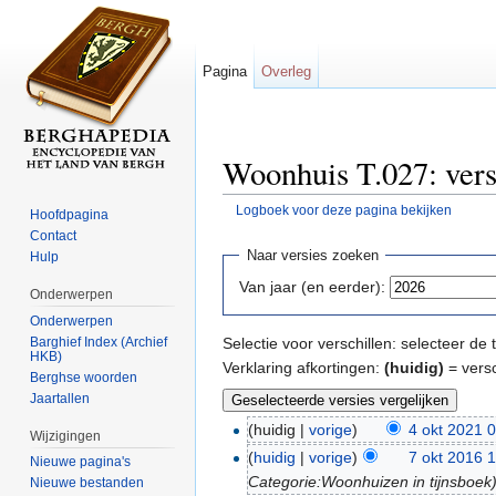
Pagina
Overleg
Woonhuis T.027: vers
Logboek voor deze pagina bekijken
Hoofdpagina
Ga naar:
navigatie
,
zoeken
Contact
Naar versies zoeken
Hulp
Van jaar (en eerder):
Onderwerpen
Onderwerpen
Barghief Index (Archief
Selectie voor verschillen: selecteer d
HKB)
Verklaring afkortingen:
(huidig)
= versc
Berghse woorden
Jaartallen
(huidig |
vorige
)
4 okt 2021 
Wijzigingen
(
huidig
|
vorige
)
7 okt 2016 
Nieuwe pagina's
Categorie:Woonhuizen in tijnsboek
Nieuwe bestanden