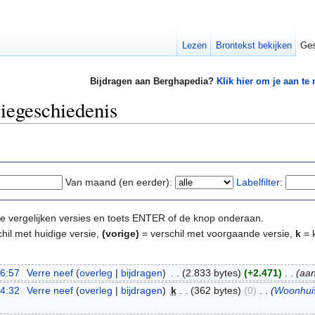
Lezen
Brontekst bekijken
Ges
Bijdragen aan Berghapedia?
Klik hier om je aan te
iegeschiedenis
Van maand (en eerder):
Labelfilter
:
e te vergelijken versies en toets ENTER of de knop onderaan.
hil met huidige versie,
(vorige)
= verschil met voorgaande versie,
k
= k
06:57
‎
Verre neef
(
overleg
|
bijdragen
)
‎
. .
(2.833 bytes)
(+2.471)
‎
. .
(aan
14:32
‎
Verre neef
(
overleg
|
bijdragen
)
‎
k
. .
(362 bytes)
(0)
‎
. .
(
Woonhui
)