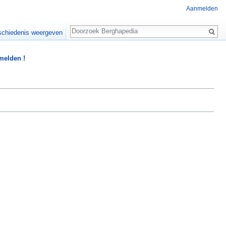
Aanmelden
Zoeken
chiedenis weergeven
 melden !