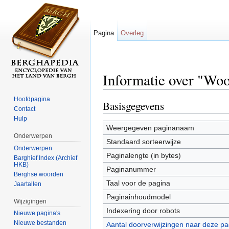
Pagina
Overleg
Informatie over "Woo
Ga naar:
navigatie
,
zoeken
Hoofdpagina
Basisgegevens
Contact
Hulp
Weergegeven paginanaam
Onderwerpen
Standaard sorteerwijze
Onderwerpen
Paginalengte (in bytes)
Barghief Index (Archief
HKB)
Paginanummer
Berghse woorden
Taal voor de pagina
Jaartallen
Paginainhoudmodel
Wijzigingen
Indexering door robots
Nieuwe pagina's
Nieuwe bestanden
Aantal doorverwijzingen naar deze pa