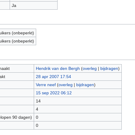
Ja
uikers (onbeperkt)
uikers (onbeperkt)
maakt
Hendrik van den Bergh
(
overleg
|
bijdragen
)
akt
28 apr 2007 17:54
Verre neef
(
overleg
|
bijdragen
)
15 sep 2022 06:12
14
4
elopen 90 dagen)
0
0